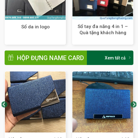
Sổ tay đa năng 4 in 1 –
Sổ da in logo
Quà tặng khách hàng
VIP
HỘP ĐỰNG NAME CARD
Xem tất cả