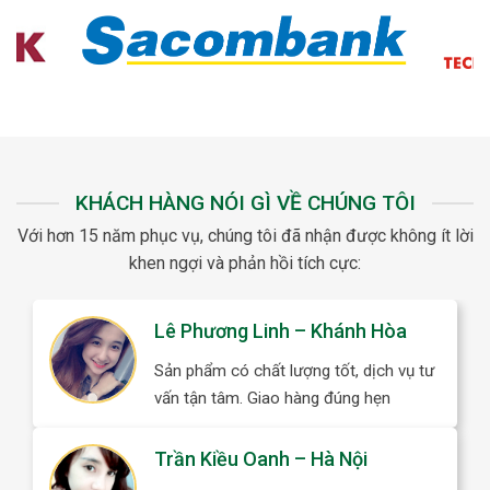
KHÁCH HÀNG NÓI GÌ VỀ CHÚNG TÔI
Với hơn 15 năm phục vụ, chúng tôi đã nhận được không ít lời
khen ngợi và phản hồi tích cực:
Trần Thuỳ Dung – Đà Nẵng
Tôi đặt lô hàng bình giữ nhiệt làm quà
tặng khuyến mãi. Khách hàng của tôi
rất hài lòng với sản phẩm và quà khuyến
mãi chất lượng đi kèm. Giúp chúng tôi
có thêm nhiều khách hàng mới.