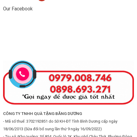
Our Facebook
CÔNG TY TNHH QUÀ TẶNG BĂNG DƯƠNG
- Mã số thuế: 3702192851 do Sở KH-ĐT Tỉnh Bình Dương cấp ngày
18/06/2013 (Sửa đổi bổ sung lần thứ 9 ngày 16/09/2022)
- Trụ sở /Kho/xưởng: Số 854, Quốc lộ 1K, Khu phố Châu Thới, Phường Đông