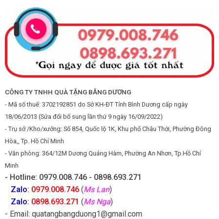
CÔNG TY TNHH QUÀ TẶNG BĂNG DƯƠNG
- Mã số thuế: 3702192851 do Sở KH-ĐT Tỉnh Bình Dương cấp ngày
18/06/2013 (Sửa đổi bổ sung lần thứ 9 ngày 16/09/2022)
- Trụ sở /Kho/xưởng: Số 854, Quốc lộ 1K, Khu phố Châu Thới, Phường Đông
Hòa,, Tp. Hồ Chí Minh
- Văn phòng: 364/12M Dương Quảng Hàm, Phường An Nhơn, Tp.Hồ Chí
Minh
- Hotline: 0979.008.746 - 0898.693.271
Zalo
:
0979.008.746
(
Ms Lan
)
Zalo
:
0898.693.271
(
Ms Nga
)
- Email: quatangbangduong1@gmail.com