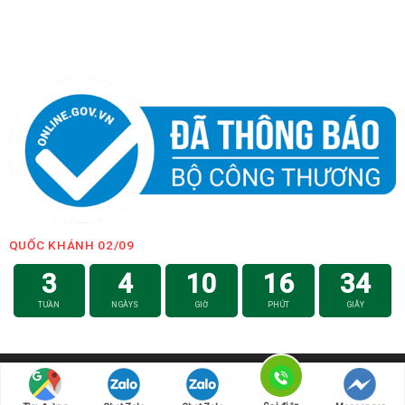
QUỐC KHÁNH 02/09
3
4
10
16
33
TUẦN
NGÀYS
GIỜ
PHÚT
GIÂY
Hotline: 0979.008.746
Copyright 2026 ©
bởi
Quà Tặng Băng Dương