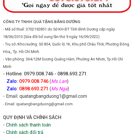
CÔNG TY TNHH QUÀ TẶNG BĂNG DƯƠNG
- Mã số thuế: 3702192851 do Sở KH-ĐT Tỉnh Bình Dương cấp ngày
18/06/2013 (Sửa đổi bổ sung lần thứ 9 ngày 16/09/2022)
- Trụ sở /Kho/xưởng: Số 854, Quốc lộ 1K, Khu phố Châu Thới, Phường Đông
Hòa,, Tp. Hồ Chí Minh
- Văn phòng: 364/12M Dương Quảng Hàm, Phường An Nhơn, Tp.Hồ Chí
Minh
- Hotline: 0979.008.746 - 0898.693.271
Zalo
:
0979.008.746
(
Ms Lan
)
Zalo
:
0898.693.271
(
Ms Nga
)
- Email: quatangbangduong1@gmail.com
- Email: quatangbangduong@gmail.com
QUY ĐỊNH VÀ CHÍNH SÁCH
-
Chính sách thanh toán
-
Chính sách đổi trả