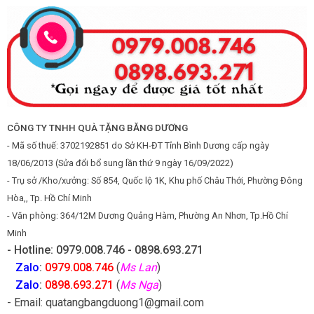
CÔNG TY TNHH QUÀ TẶNG BĂNG DƯƠNG
- Mã số thuế: 3702192851 do Sở KH-ĐT Tỉnh Bình Dương cấp ngày
18/06/2013 (Sửa đổi bổ sung lần thứ 9 ngày 16/09/2022)
- Trụ sở /Kho/xưởng: Số 854, Quốc lộ 1K, Khu phố Châu Thới, Phường Đông
Hòa,, Tp. Hồ Chí Minh
- Văn phòng: 364/12M Dương Quảng Hàm, Phường An Nhơn, Tp.Hồ Chí
Minh
- Hotline: 0979.008.746 - 0898.693.271
Zalo
:
0979.008.746
(
Ms Lan
)
Zalo
:
0898.693.271
(
Ms Nga
)
- Email: quatangbangduong1@gmail.com