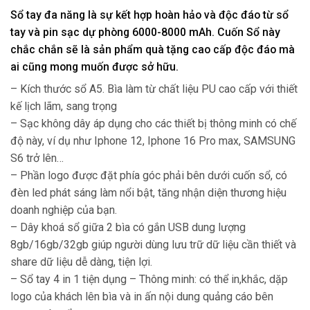
Sổ tay đa năng là sự kết hợp hoàn hảo và độc đáo từ sổ
tay và pin sạc dự phòng 6000-8000 mAh. Cuốn Sổ này
chắc chắn sẽ là sản phẩm quà tặng cao cấp độc đáo mà
ai cũng mong muốn được sở hữu.
– Kích thước sổ A5. Bìa làm từ chất liệu PU cao cấp với thiết
kế lịch lãm, sang trọng
– Sạc không dây áp dụng cho các thiết bị thông minh có chế
độ này, ví dụ như Iphone 12, Iphone 16 Pro max, SAMSUNG
S6 trở lên…
– Phần logo được đặt phía góc phải bên dưới cuốn sổ, có
đèn led phát sáng làm nổi bật, tăng nhận diện thương hiệu
doanh nghiệp của bạn.
– Dây khoá sổ giữa 2 bìa có gắn USB dung lượng
8gb/16gb/32gb giúp người dùng lưu trữ dữ liệu cần thiết và
share dữ liệu dễ dàng, tiện lợi.
– Sổ tay 4 in 1 tiện dụng – Thông minh: có thể in,khắc, dặp
logo của khách lên bìa và in ấn nội dung quảng cáo bên