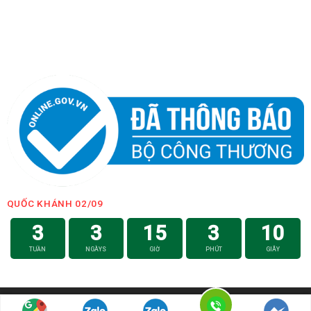
QUỐC KHÁNH 02/09
3
3
15
3
8
TUẦN
NGÀYS
GIỜ
PHÚT
GIÂY
Hotline: 0979.008.746