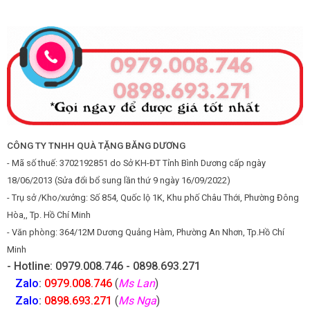
CÔNG TY TNHH QUÀ TẶNG BĂNG DƯƠNG
- Mã số thuế: 3702192851 do Sở KH-ĐT Tỉnh Bình Dương cấp ngày
18/06/2013 (Sửa đổi bổ sung lần thứ 9 ngày 16/09/2022)
- Trụ sở /Kho/xưởng: Số 854, Quốc lộ 1K, Khu phố Châu Thới, Phường Đông
Hòa,, Tp. Hồ Chí Minh
- Văn phòng: 364/12M Dương Quảng Hàm, Phường An Nhơn, Tp.Hồ Chí
Minh
- Hotline: 0979.008.746 - 0898.693.271
Zalo
:
0979.008.746
(
Ms Lan
)
Zalo
:
0898.693.271
(
Ms Nga
)