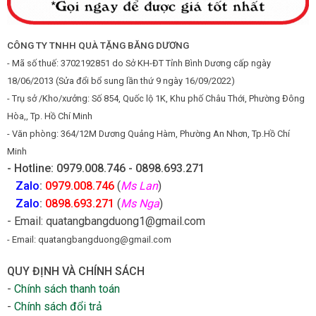
CÔNG TY TNHH QUÀ TẶNG BĂNG DƯƠNG
- Mã số thuế: 3702192851 do Sở KH-ĐT Tỉnh Bình Dương cấp ngày
18/06/2013 (Sửa đổi bổ sung lần thứ 9 ngày 16/09/2022)
- Trụ sở /Kho/xưởng: Số 854, Quốc lộ 1K, Khu phố Châu Thới, Phường Đông
Hòa,, Tp. Hồ Chí Minh
- Văn phòng: 364/12M Dương Quảng Hàm, Phường An Nhơn, Tp.Hồ Chí
Minh
- Hotline: 0979.008.746 - 0898.693.271
Zalo
:
0979.008.746
(
Ms Lan
)
Zalo
:
0898.693.271
(
Ms Nga
)
- Email: quatangbangduong1@gmail.com
- Email: quatangbangduong@gmail.com
QUY ĐỊNH VÀ CHÍNH SÁCH
-
Chính sách thanh toán
-
Chính sách đổi trả