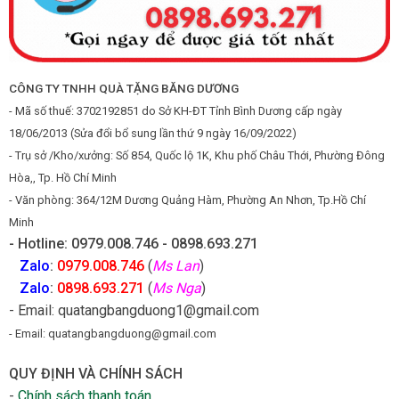
CÔNG TY TNHH QUÀ TẶNG BĂNG DƯƠNG
- Mã số thuế: 3702192851 do Sở KH-ĐT Tỉnh Bình Dương cấp ngày
18/06/2013 (Sửa đổi bổ sung lần thứ 9 ngày 16/09/2022)
- Trụ sở /Kho/xưởng: Số 854, Quốc lộ 1K, Khu phố Châu Thới, Phường Đông
Hòa,, Tp. Hồ Chí Minh
- Văn phòng: 364/12M Dương Quảng Hàm, Phường An Nhơn, Tp.Hồ Chí
Minh
- Hotline: 0979.008.746 - 0898.693.271
Zalo
:
0979.008.746
(
Ms Lan
)
Zalo
:
0898.693.271
(
Ms Nga
)
- Email: quatangbangduong1@gmail.com
- Email: quatangbangduong@gmail.com
QUY ĐỊNH VÀ CHÍNH SÁCH
-
Chính sách thanh toán