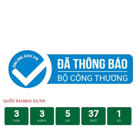
QUỐC KHÁNH 02/09
3
3
5
37
0
TUẦN
NGÀYS
GIỜ
PHÚT
GIÂY