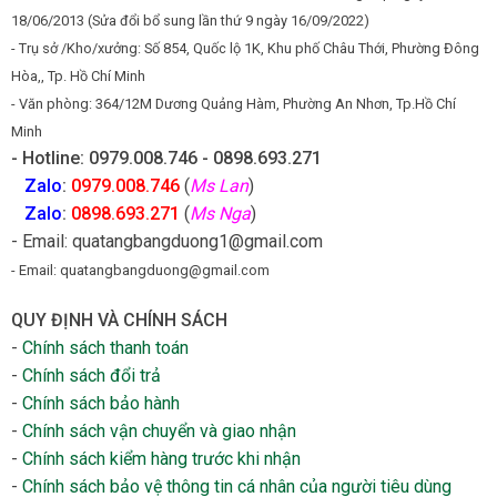
18/06/2013 (Sửa đổi bổ sung lần thứ 9 ngày 16/09/2022)
- Trụ sở /Kho/xưởng: Số 854, Quốc lộ 1K, Khu phố Châu Thới, Phường Đông
Hòa,, Tp. Hồ Chí Minh
- Văn phòng: 364/12M Dương Quảng Hàm, Phường An Nhơn, Tp.Hồ Chí
Minh
- Hotline: 0979.008.746 - 0898.693.271
Zalo
:
0979.008.746
(
Ms Lan
)
Zalo
:
0898.693.271
(
Ms Nga
)
- Email: quatangbangduong1@gmail.com
- Email: quatangbangduong@gmail.com
QUY ĐỊNH VÀ CHÍNH SÁCH
-
Chính sách thanh toán
-
Chính sách đổi trả
-
Chính sách bảo hành
-
Chính sách vận chuyển và giao nhận
-
Chính sách kiểm hàng trước khi nhận
-
Chính sách bảo vệ thông tin cá nhân của người tiêu dùng