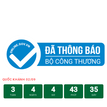
QUỐC KHÁNH 02/09
3
4
4
43
34
TUẦN
NGÀYS
GIỜ
PHÚT
GIÂY