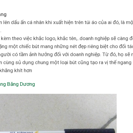
àng
 lên dấu ấn cá nhân khi xuất hiện trên túi áo của ai đó, là một
.
kèm theo việc khắc logo, khắc tên,..doanh nghiệp sẽ càng để
ặng một chiếc bút mang những nét đẹp riêng biệt cho đối tá
 người có tầm ảnh hưởng đối với doanh nghiệp. Từ đó, họ sẽ 
ạn cùng sủ dụng chung một loại bút cũng tạo ra vị thế ngang
 khăng khít hơn
ặng Băng Dương