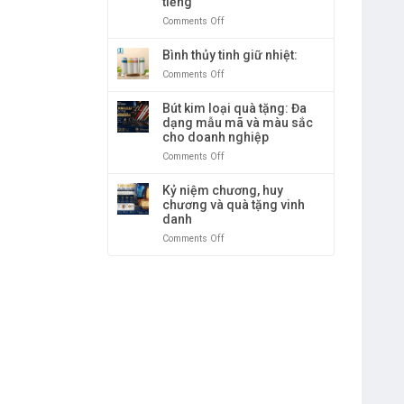
tiếng
doanh
vàng
nghiệp
Comments Off
on
sang
Ly
trọng
giữ
Bình thủy tinh giữ nhiệt:
và
nhiệt
Comments Off
on
độc
nóng
Bình
đáo
&
thủy
Bút kim loại quà tặng: Đa
lạnh
tinh
dạng mẫu mã và màu sắc
cao
giữ
cho doanh nghiệp
cấp
nhiệt:
–
Comments Off
on
giữ
Bút
nhiệt
kim
Kỷ niệm chương, huy
tới
loại
chương và quà tặng vinh
12
quà
danh
tiếng
tặng:
Comments Off
on
Đa
Kỷ
dạng
niệm
mẫu
chương,
mã
huy
và
chương
màu
và
sắc
quà
cho
tặng
doanh
vinh
nghiệp
danh