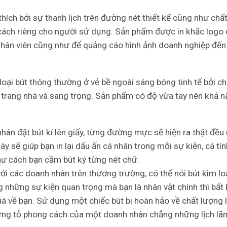
ích bởi sự thanh lịch trên đường nét thiết kế cũng như chất 
 cách riêng cho người sử dụng. Sản phẩm được in khắc logo
 nhân viên cũng như để quảng cáo hình ảnh doanh nghiệp đế
oại bút thông thường ở vẻ bề ngoài sáng bóng tinh tế bởi ch
ự trang nhã và sang trọng. Sản phẩm có độ vừa tay nên khả 
hân đặt bút kí lên giấy, từng đường mực sẽ hiện ra thật đề
ày sẽ giúp bạn in lại dấu ấn cá nhân trong mỗi sự kiện, cá tí
ư cách bạn cầm bút ký từng nét chữ.
với các doanh nhân trên thương trường, có thể nói bút kim loạ
những sự kiện quan trọng mà bạn là nhân vật chính thì bất 
á về bạn. Sử dụng một chiếc bút bi hoàn hảo về chất lượng l
chứng tỏ phong cách của một doanh nhân chẳng những lịch l