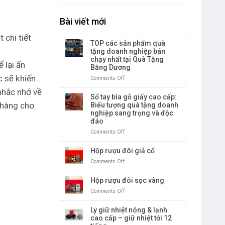
Bài viết mới
 chi tiết
TOP các sản phẩm quà
tặng doanh nghiệp bán
chạy nhất tại Quà Tặng
 lại ấn
Băng Dương
c sẽ khiến
Comments Off
on
TOP
nhắc nhớ về
các
Sổ tay bìa gỗ giấy cao cấp:
sản
 hàng cho
Biểu tượng quà tặng doanh
phẩm
nghiệp sang trọng và độc
quà
đáo
tặng
Comments Off
on
doanh
Sổ
nghiệp
tay
Hộp rượu đôi giả cổ
bán
bìa
chạy
Comments Off
on
gỗ
nhất
Hộp
giấy
tại
rượu
Hộp rượu đôi sọc vàng
cao
Quà
đôi
cấp:
Tặng
Comments Off
on
giả
Biểu
Băng
Hộp
cổ
tượng
Dương
rượu
Ly giữ nhiệt nóng & lạnh
quà
đôi
cao cấp – giữ nhiệt tới 12
tặng
sọc