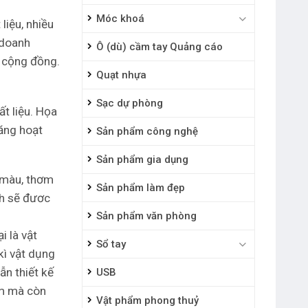
Móc khoá
liệu, nhiều
 doanh
Ô (dù) cầm tay Quảng cáo
n cộng đồng.
Quạt nhựa
Sạc dự phòng
ất liệu. Họa
năng hoạt
Sản phẩm công nghệ
Sản phẩm gia dụng
u màu, thơm
Sản phẩm làm đẹp
nh sẽ đươc
Sản phẩm văn phòng
i là vật
Sổ tay
kì vật dụng
ẫn thiết kế
USB
ãm mà còn
Vật phẩm phong thuỷ