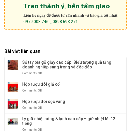
𝗧𝗿𝗮𝗼 𝘁𝗵𝗮̀𝗻𝗵 𝘆́, 𝗯𝗲̂̀𝗻 𝘁𝗮̂𝗺 𝗴𝗶𝗮𝗼
𝐋𝐢𝐞̂𝐧 𝐡𝐞̣̂ 𝐧𝐠𝐚𝐲 đ𝐞̂̉ đ𝐮̛𝐨̛̣𝐜 𝐭𝐮̛ 𝐯𝐚̂́𝐧 𝐧𝐡𝐚𝐧𝐡 𝐯𝐚̀ 𝐛𝐚́𝐨 𝐠𝐢𝐚́ 𝐭𝐨̂́𝐭 𝐧𝐡𝐚̂́𝐭:
0979.008.746 _ 0898.693.271
Bài viết liên quan
Sổ tay bìa gỗ giấy cao cấp: Biểu tượng quà tặng
doanh nghiệp sang trọng và độc đáo
Comments Off
on
Sổ
tay
Hộp rượu đôi giả cổ
bìa
Comments Off
on
gỗ
Hộp
giấy
rượu
Hộp rượu đôi sọc vàng
cao
đôi
cấp:
Comments Off
on
giả
Biểu
Hộp
cổ
tượng
rượu
Ly giữ nhiệt nóng & lạnh cao cấp – giữ nhiệt tới 12
quà
đôi
tiếng
tặng
sọc
doanh
Comments Off
on