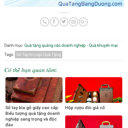
Danh mục:
Quà tặng quảng cáo doanh nghiệp - Quà khuyến mại
Tags:
Sổ Tay In Logo Quà Tặng
𝐶𝑜́ 𝑡ℎ𝑒̂̉ 𝑏𝑎̣𝑛 𝑞𝑢𝑎𝑛 𝑡𝑎̂𝑚:
Sổ tay bìa gỗ giấy cao cấp:
Hộp rượu đôi giả cổ
Biểu tượng quà tặng doanh
nghiệp sang trọng và độc
đáo