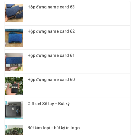
cao
cao
tặng
cấp
Hộp đựng name card 63
và
–
đẳng
in
cấp
logo
quảng
cáo,
Hộp đựng name card 62
trao
giải
Hộp đựng name card 61
Hộp đựng name card 60
Gift set Sổ tay + Bút ký
Bút kim loại - bút ký in logo