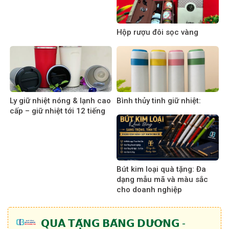
Hộp rượu đôi sọc vàng
Ly giữ nhiệt nóng & lạnh cao
Bình thủy tinh giữ nhiệt:
cấp – giữ nhiệt tới 12 tiếng
Bút kim loại quà tặng: Đa
dạng mẫu mã và màu sắc
cho doanh nghiệp
𝗤𝗨𝗔̀ 𝗧𝗔̣̆𝗡𝗚 𝗕𝗔̆𝗡𝗚 𝗗𝗨̛𝗢̛𝗡𝗚 -