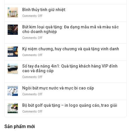
vàng
nghiệp
Ly
sang
giữ
Bình thủy tinh giữ nhiệt:
trọng
nhiệt
Comments Off
on
và
nóng
Bình
độc
&
thủy
Bút kim loại quà tặng: Đa dạng mẫu mã và màu sắc
đáo
lạnh
tinh
cho doanh nghiệp
cao
giữ
cấp
Comments Off
on
nhiệt:
–
Bút
giữ
kim
Kỷ niệm chương, huy chương và quà tặng vinh danh
nhiệt
loại
tới
Comments Off
on
quà
12
Kỷ
tặng:
tiếng
niệm
Sổ tay đa năng 4in1: Quà tặng khách hàng VIP đỉnh
Đa
chương,
cao và đẳng cấp
dạng
huy
mẫu
Comments Off
on
chương
mã
Sổ
và
và
tay
Ngòi bút mực nước và mực bi cao cấp
quà
màu
đa
tặng
sắc
Comments Off
on
năng
vinh
cho
Ngòi
4in1:
danh
doanh
bút
Bộ bút golf quà tặng – in logo quảng cáo, trao giải
Quà
nghiệp
mực
tặng
Comments Off
on
nước
khách
Bộ
và
hàng
bút
mực
VIP
Sản phẩm mới
golf
bi
đỉnh
quà