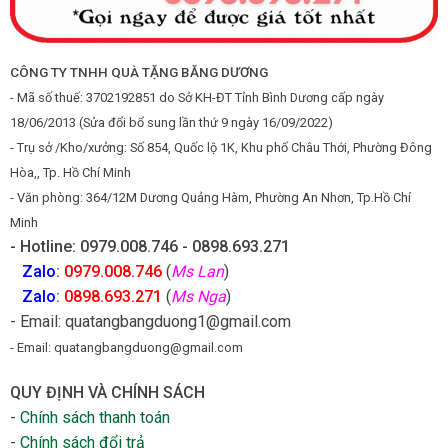
CÔNG TY TNHH QUÀ TẶNG BĂNG DƯƠNG
- Mã số thuế: 3702192851 do Sở KH-ĐT Tỉnh Bình Dương cấp ngày
18/06/2013 (Sửa đổi bổ sung lần thứ 9 ngày 16/09/2022)
- Trụ sở /Kho/xưởng: Số 854, Quốc lộ 1K, Khu phố Châu Thới, Phường Đông
Hòa,, Tp. Hồ Chí Minh
- Văn phòng: 364/12M Dương Quảng Hàm, Phường An Nhơn, Tp.Hồ Chí
Minh
- Hotline: 0979.008.746 - 0898.693.271
Zalo
:
0979.008.746
(
Ms Lan
)
Zalo
:
0898.693.271
(
Ms Nga
)
- Email: quatangbangduong1@gmail.com
- Email: quatangbangduong@gmail.com
QUY ĐỊNH VÀ CHÍNH SÁCH
-
Chính sách thanh toán
-
Chính sách đổi trả