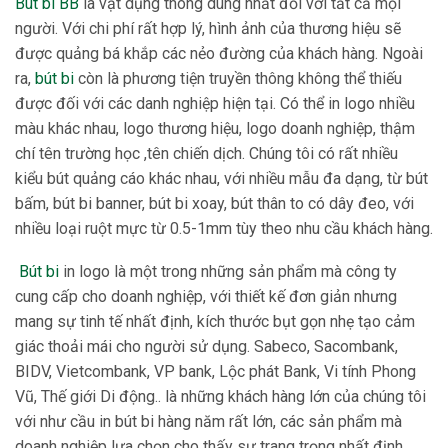
Bút bi BB
là vật dụng thông dùng nhất đối với tất cả mọi
người. Với chi phí rất hợp lý, hình ảnh của thương hiệu sẽ
được quảng bá khắp các nẻo đường của khách hàng. Ngoài
ra,
bút bi
còn là phương tiện truyền thông không thể thiếu
được đối với các danh nghiệp hiện tại. Có thể in logo nhiều
màu khác nhau, logo thương hiệu, logo doanh nghiệp, thậm
chí tên trường học ,tên chiến dịch. Chúng tôi có rất nhiều
kiểu bút quảng cáo khác nhau, với nhiều mẫu đa dạng, từ bút
bấm, bút bi banner, bút bi xoay, bút thân to có dây đeo, với
nhiều loại ruột mực từ 0.5-1mm tùy theo nhu cầu khách hàng.
Bút bi
in logo là một trong những sản phẩm mà công ty
cung cấp cho doanh nghiệp, với thiết kế đơn giản nhưng
mang sự tinh tế nhất định, kích thước bụt gọn nhẹ tạo cảm
giác thoải mái cho người sử dụng. Sabeco, Sacombank,
BIDV, Vietcombank, VP bank, Lộc phát Bank, Vi tính Phong
Vũ, Thế giới Di động.. là những khách hàng lớn của chúng tôi
với như cầu in bút bi hàng năm rất lớn, các sản phẩm mà
doanh nghiệp lựa chọn cho thấy sự trang trọng nhất định