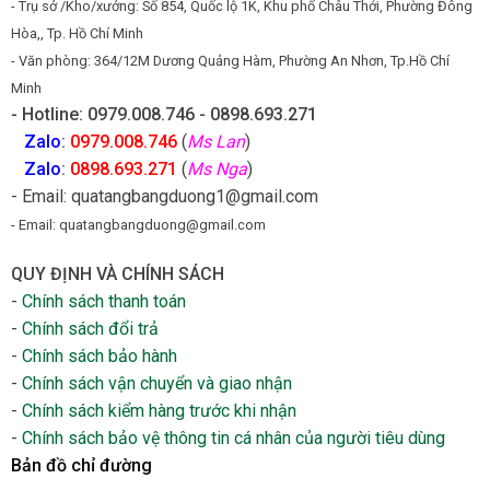
- Trụ sở /Kho/xưởng: Số 854, Quốc lộ 1K, Khu phố Châu Thới, Phường Đông
Hòa,, Tp. Hồ Chí Minh
- Văn phòng: 364/12M Dương Quảng Hàm, Phường An Nhơn, Tp.Hồ Chí
Minh
- Hotline: 0979.008.746 - 0898.693.271
Zalo
:
0979.008.746
(
Ms Lan
)
Zalo
:
0898.693.271
(
Ms Nga
)
- Email: quatangbangduong1@gmail.com
- Email: quatangbangduong@gmail.com
QUY ĐỊNH VÀ CHÍNH SÁCH
-
Chính sách thanh toán
-
Chính sách đổi trả
-
Chính sách bảo hành
-
Chính sách vận chuyển và giao nhận
-
Chính sách kiểm hàng trước khi nhận
-
Chính sách bảo vệ thông tin cá nhân của người tiêu dùng
Bản đồ chỉ đường