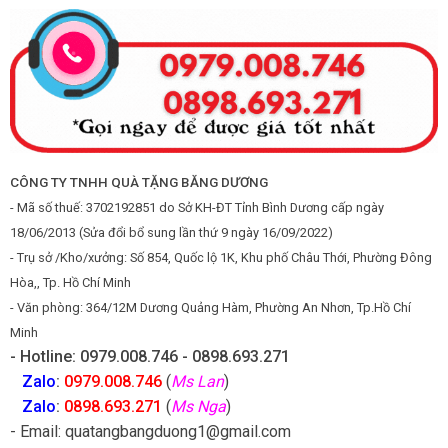
CÔNG TY TNHH QUÀ TẶNG BĂNG DƯƠNG
- Mã số thuế: 3702192851 do Sở KH-ĐT Tỉnh Bình Dương cấp ngày
18/06/2013 (Sửa đổi bổ sung lần thứ 9 ngày 16/09/2022)
- Trụ sở /Kho/xưởng: Số 854, Quốc lộ 1K, Khu phố Châu Thới, Phường Đông
Hòa,, Tp. Hồ Chí Minh
- Văn phòng: 364/12M Dương Quảng Hàm, Phường An Nhơn, Tp.Hồ Chí
Minh
- Hotline: 0979.008.746 - 0898.693.271
Zalo
:
0979.008.746
(
Ms Lan
)
Zalo
:
0898.693.271
(
Ms Nga
)
- Email: quatangbangduong1@gmail.com