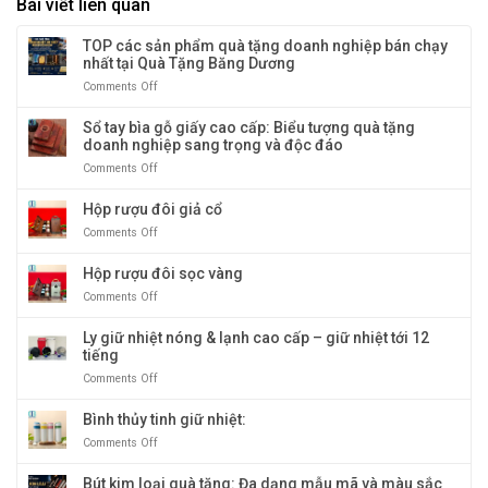
Bài viết liên quan
TOP các sản phẩm quà tặng doanh nghiệp bán chạy
nhất tại Quà Tặng Băng Dương
Comments Off
on
TOP
các
Sổ tay bìa gỗ giấy cao cấp: Biểu tượng quà tặng
sản
doanh nghiệp sang trọng và độc đáo
phẩm
Comments Off
on
quà
Sổ
tặng
tay
Hộp rượu đôi giả cổ
doanh
bìa
nghiệp
Comments Off
on
gỗ
bán
Hộp
giấy
chạy
rượu
Hộp rượu đôi sọc vàng
cao
nhất
đôi
cấp:
tại
Comments Off
on
giả
Biểu
Quà
Hộp
cổ
tượng
Tặng
rượu
Ly giữ nhiệt nóng & lạnh cao cấp – giữ nhiệt tới 12
quà
Băng
đôi
tiếng
tặng
Dương
sọc
doanh
Comments Off
on
vàng
nghiệp
Ly
sang
giữ
Bình thủy tinh giữ nhiệt:
trọng
nhiệt
Comments Off
on
và
nóng
Bình
độc
&
thủy
Bút kim loại quà tặng: Đa dạng mẫu mã và màu sắc
đáo
lạnh