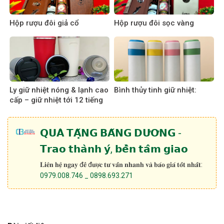
Hộp rượu đôi giả cổ
Hộp rượu đôi sọc vàng
Ly giữ nhiệt nóng & lạnh cao
Bình thủy tinh giữ nhiệt:
cấp – giữ nhiệt tới 12 tiếng
𝗤𝗨𝗔̀ 𝗧𝗔̣̆𝗡𝗚 𝗕𝗔̆𝗡𝗚 𝗗𝗨̛𝗢̛𝗡𝗚 -
𝗧𝗿𝗮𝗼 𝘁𝗵𝗮̀𝗻𝗵 𝘆́, 𝗯𝗲̂̀𝗻 𝘁𝗮̂𝗺 𝗴𝗶𝗮𝗼
𝐋𝐢𝐞̂𝐧 𝐡𝐞̣̂ 𝐧𝐠𝐚𝐲 đ𝐞̂̉ đ𝐮̛𝐨̛̣𝐜 𝐭𝐮̛ 𝐯𝐚̂́𝐧 𝐧𝐡𝐚𝐧𝐡 𝐯𝐚̀ 𝐛𝐚́𝐨 𝐠𝐢𝐚́ 𝐭𝐨̂́𝐭 𝐧𝐡𝐚̂́𝐭:
0979.008.746 _ 0898.693.271