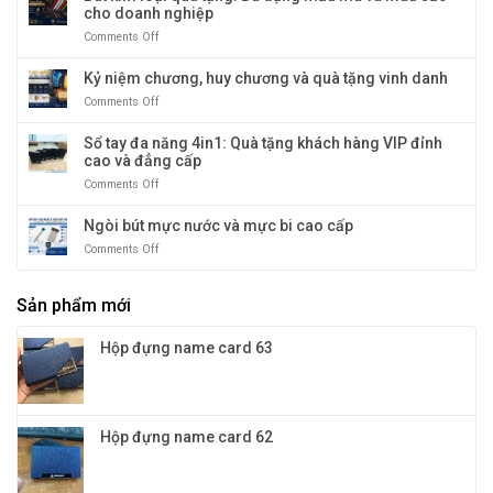
tinh
cho doanh nghiệp
cao
giữ
cấp
Comments Off
on
nhiệt:
–
Bút
giữ
kim
Kỷ niệm chương, huy chương và quà tặng vinh danh
nhiệt
loại
tới
Comments Off
on
quà
12
Kỷ
tặng:
tiếng
niệm
Sổ tay đa năng 4in1: Quà tặng khách hàng VIP đỉnh
Đa
chương,
cao và đẳng cấp
dạng
huy
mẫu
Comments Off
on
chương
mã
Sổ
và
và
tay
Ngòi bút mực nước và mực bi cao cấp
quà
màu
đa
tặng
sắc
Comments Off
on
năng
vinh
cho
Ngòi
4in1:
danh
doanh
bút
Quà
nghiệp
Sản phẩm mới
mực
tặng
nước
khách
và
hàng
Hộp đựng name card 63
mực
VIP
bi
đỉnh
cao
cao
cấp
và
đẳng
Hộp đựng name card 62
cấp