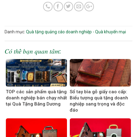
Danh mục:
Quà tặng quảng cáo doanh nghiệp - Quà khuyến mại
𝐶𝑜́ 𝑡ℎ𝑒̂̉ 𝑏𝑎̣𝑛 𝑞𝑢𝑎𝑛 𝑡𝑎̂𝑚:
TOP các sản phẩm quà tặng
Sổ tay bìa gỗ giấy cao cấp:
doanh nghiệp bán chạy nhất
Biểu tượng quà tặng doanh
tại Quà Tặng Băng Dương
nghiệp sang trọng và độc
đáo