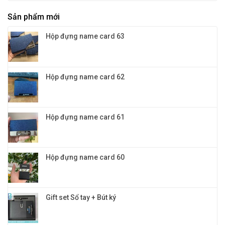
và
và
tay
quà
màu
Sản phẩm mới
đa
tặng
sắc
năng
vinh
cho
4in1:
danh
Hộp đựng name card 63
doanh
Quà
nghiệp
tặng
khách
hàng
VIP
Hộp đựng name card 62
đỉnh
cao
và
đẳng
cấp
Hộp đựng name card 61
Hộp đựng name card 60
Gift set Sổ tay + Bút ký