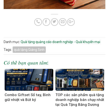
Danh mục:
Quà tặng quảng cáo doanh nghiệp - Quà khuyến mại
Tags:
quà tặng Giáng Sinh
𝐶𝑜́ 𝑡ℎ𝑒̂̉ 𝑏𝑎̣𝑛 𝑞𝑢𝑎𝑛 𝑡𝑎̂𝑚:
Combo Giftset Sổ tay, Bình
TOP các sản phẩm quà tặng
giữ nhiệt và Bút ký
doanh nghiệp bán chạy nhất
tại Quà Tặng Băng Dương