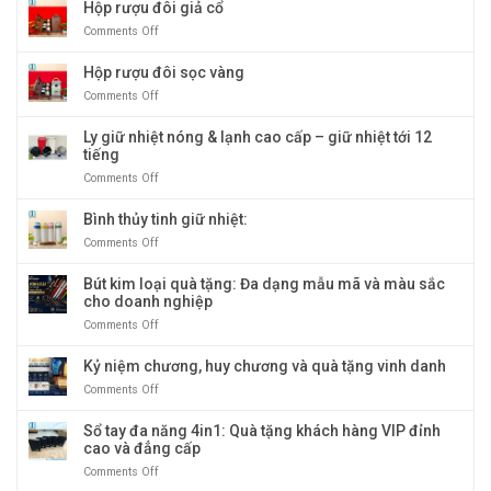
tay
Hộp rượu đôi giả cổ
doanh
bìa
nghiệp
Comments Off
on
gỗ
bán
Hộp
giấy
chạy
rượu
Hộp rượu đôi sọc vàng
cao
nhất
đôi
cấp:
tại
Comments Off
on
giả
Biểu
Quà
Hộp
cổ
tượng
Tặng
rượu
Ly giữ nhiệt nóng & lạnh cao cấp – giữ nhiệt tới 12
quà
Băng
đôi
tiếng
tặng
Dương
sọc
doanh
Comments Off
on
vàng
nghiệp
Ly
sang
giữ
Bình thủy tinh giữ nhiệt:
trọng
nhiệt
Comments Off
on
và
nóng
Bình
độc
&
thủy
Bút kim loại quà tặng: Đa dạng mẫu mã và màu sắc
đáo
lạnh
tinh
cho doanh nghiệp
cao
giữ
cấp
Comments Off
on
nhiệt:
–
Bút
giữ
kim
Kỷ niệm chương, huy chương và quà tặng vinh danh
nhiệt
loại
tới
Comments Off
on
quà
12
Kỷ
tặng:
tiếng
niệm
Sổ tay đa năng 4in1: Quà tặng khách hàng VIP đỉnh
Đa
chương,
cao và đẳng cấp
dạng
huy
mẫu
Comments Off
on
chương
mã
Sổ