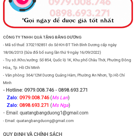
CÔNG TY TNHH QUÀ TẶNG BĂNG DƯƠNG
- Mã số thuế: 3702192851 do Sở KH-ĐT Tỉnh Bình Dương cấp ngày
18/06/2013 (Sửa đổi bổ sung lần thứ 9 ngày 16/09/2022)
- Trụ sở /Kho/xưởng: Số 854, Quốc lộ 1K, Khu phố Châu Thới, Phường Đông
Hòa,, Tp. Hồ Chí Minh
- Văn phòng: 364/12M Dương Quảng Hàm, Phường An Nhơn, Tp.Hồ Chí
Minh
- Hotline: 0979.008.746 - 0898.693.271
Zalo
:
0979.008.746
(
Ms Lan
)
Zalo
:
0898.693.271
(
Ms Nga
)
- Email: quatangbangduong1@gmail.com
- Email: quatangbangduong@gmail.com
QUY ĐỊNH VÀ CHÍNH SÁCH