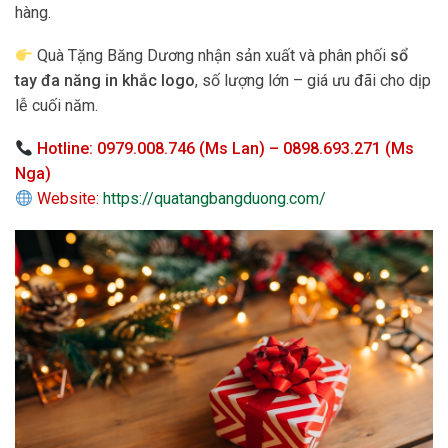
hàng.
Quà Tặng Băng Dương nhận sản xuất và phân phối
sổ
tay đa năng in khắc logo
, số lượng lớn – giá ưu đãi cho dịp
lễ cuối năm.
Hotline: 0979.008.746 (Ms Lan) – 0898.693.271 (Ms
Nga)
Website:
https://quatangbangduong.com/