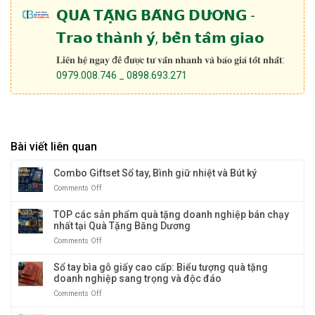
𝗤𝗨𝗔̀ 𝗧𝗔̣̆𝗡𝗚 𝗕𝗔̆𝗡𝗚 𝗗𝗨̛𝗢̛𝗡𝗚 -
𝗧𝗿𝗮𝗼 𝘁𝗵𝗮̀𝗻𝗵 𝘆́, 𝗯𝗲̂̀𝗻 𝘁𝗮̂𝗺 𝗴𝗶𝗮𝗼
𝐋𝐢𝐞̂𝐧 𝐡𝐞̣̂ 𝐧𝐠𝐚𝐲 đ𝐞̂̉ đ𝐮̛𝐨̛̣𝐜 𝐭𝐮̛ 𝐯𝐚̂́𝐧 𝐧𝐡𝐚𝐧𝐡 𝐯𝐚̀ 𝐛𝐚́𝐨 𝐠𝐢𝐚́ 𝐭𝐨̂́𝐭 𝐧𝐡𝐚̂́𝐭:
0979.008.746 _ 0898.693.271
Bài viết liên quan
Combo Giftset Sổ tay, Bình giữ nhiệt và Bút ký
Comments Off
on
Combo
Giftset
TOP các sản phẩm quà tặng doanh nghiệp bán chạy
Sổ
nhất tại Quà Tặng Băng Dương
tay,
Comments Off
on
Bình
TOP
giữ
các
Sổ tay bìa gỗ giấy cao cấp: Biểu tượng quà tặng
nhiệt
sản
doanh nghiệp sang trọng và độc đáo
và
phẩm
Bút
Comments Off
on
quà
ký
Sổ
tặng