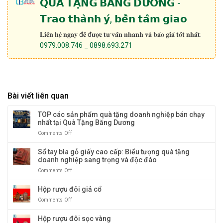
𝗤𝗨𝗔̀ 𝗧𝗔̣̆𝗡𝗚 𝗕𝗔̆𝗡𝗚 𝗗𝗨̛𝗢̛𝗡𝗚 -
𝗧𝗿𝗮𝗼 𝘁𝗵𝗮̀𝗻𝗵 𝘆́, 𝗯𝗲̂̀𝗻 𝘁𝗮̂𝗺 𝗴𝗶𝗮𝗼
𝐋𝐢𝐞̂𝐧 𝐡𝐞̣̂ 𝐧𝐠𝐚𝐲 đ𝐞̂̉ đ𝐮̛𝐨̛̣𝐜 𝐭𝐮̛ 𝐯𝐚̂́𝐧 𝐧𝐡𝐚𝐧𝐡 𝐯𝐚̀ 𝐛𝐚́𝐨 𝐠𝐢𝐚́ 𝐭𝐨̂́𝐭 𝐧𝐡𝐚̂́𝐭:
0979.008.746 _ 0898.693.271
Bài viết liên quan
TOP các sản phẩm quà tặng doanh nghiệp bán chạy
nhất tại Quà Tặng Băng Dương
Comments Off
on
TOP
các
Sổ tay bìa gỗ giấy cao cấp: Biểu tượng quà tặng
sản
doanh nghiệp sang trọng và độc đáo
phẩm
Comments Off
on
quà
Sổ
tặng
tay
Hộp rượu đôi giả cổ
doanh
bìa
nghiệp
Comments Off
on
gỗ
bán
Hộp
giấy
chạy
rượu
Hộp rượu đôi sọc vàng
cao
nhất