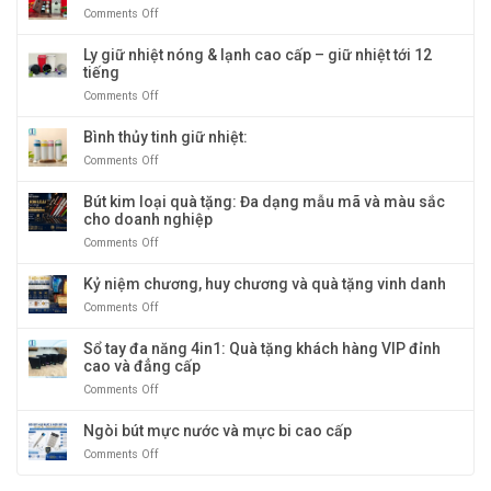
đôi
cấp:
tại
Comments Off
on
giả
Biểu
Quà
Hộp
cổ
tượng
Tặng
rượu
Ly giữ nhiệt nóng & lạnh cao cấp – giữ nhiệt tới 12
quà
Băng
đôi
tiếng
tặng
Dương
sọc
doanh
Comments Off
on
vàng
nghiệp
Ly
sang
giữ
Bình thủy tinh giữ nhiệt:
trọng
nhiệt
Comments Off
on
và
nóng
Bình
độc
&
thủy
Bút kim loại quà tặng: Đa dạng mẫu mã và màu sắc
đáo
lạnh
tinh
cho doanh nghiệp
cao
giữ
cấp
Comments Off
on
nhiệt:
–
Bút
giữ
kim
Kỷ niệm chương, huy chương và quà tặng vinh danh
nhiệt
loại
tới
Comments Off
on
quà
12
Kỷ
tặng:
tiếng
niệm
Sổ tay đa năng 4in1: Quà tặng khách hàng VIP đỉnh
Đa
chương,
cao và đẳng cấp
dạng
huy
mẫu
Comments Off
on
chương
mã
Sổ
và
và
tay
Ngòi bút mực nước và mực bi cao cấp
quà
màu
đa
tặng
sắc
Comments Off
on
năng
vinh
cho
Ngòi
4in1:
danh
doanh
bút