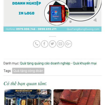
Danh mục:
Quà tặng quảng cáo doanh nghiệp - Quà khuyến mại
Tags:
Quà tặng công đoàn
𝐶𝑜́ 𝑡ℎ𝑒̂̉ 𝑏𝑎̣𝑛 𝑞𝑢𝑎𝑛 𝑡𝑎̂𝑚: