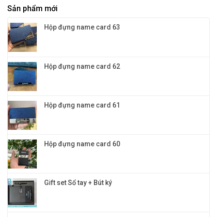
Quà
nghiệp
Sản phẩm mới
mực
tặng
nước
khách
và
hàng
Hộp đựng name card 63
mực
VIP
bi
đỉnh
cao
cao
cấp
và
đẳng
Hộp đựng name card 62
cấp
Hộp đựng name card 61
Hộp đựng name card 60
Gift set Sổ tay + Bút ký