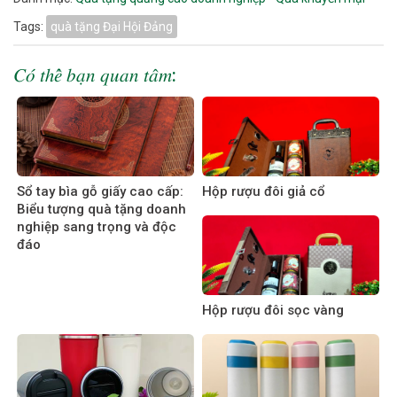
Tags:
quà tặng Đại Hội Đảng
𝐶𝑜́ 𝑡ℎ𝑒̂̉ 𝑏𝑎̣𝑛 𝑞𝑢𝑎𝑛 𝑡𝑎̂𝑚:
Sổ tay bìa gỗ giấy cao cấp:
Hộp rượu đôi giả cổ
Biểu tượng quà tặng doanh
nghiệp sang trọng và độc
đáo
Hộp rượu đôi sọc vàng