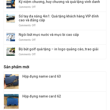
kim
Kỷ niệm chương, huy chương và quà tặng vinh danh
nhiệt
loại
tới
Comments Off
on
quà
12
Kỷ
tặng:
tiếng
niệm
Sổ tay đa năng 4in1: Quà tặng khách hàng VIP đỉnh
Đa
chương,
cao và đẳng cấp
dạng
huy
mẫu
Comments Off
on
chương
mã
Sổ
và
và
tay
Ngòi bút mực nước và mực bi cao cấp
quà
màu
đa
tặng
sắc
Comments Off
on
năng
vinh
cho
Ngòi
4in1:
danh
doanh
bút
Bộ bút golf quà tặng – in logo quảng cáo, trao giải
Quà
nghiệp
mực
tặng
Comments Off
on
nước
khách
Bộ
và
hàng
bút
mực
VIP
Sản phẩm mới
golf
bi
đỉnh
quà
cao
cao
tặng
cấp
Hộp đựng name card 63
và
–
đẳng
in
cấp
logo
quảng
cáo,
Hộp đựng name card 62
trao
giải