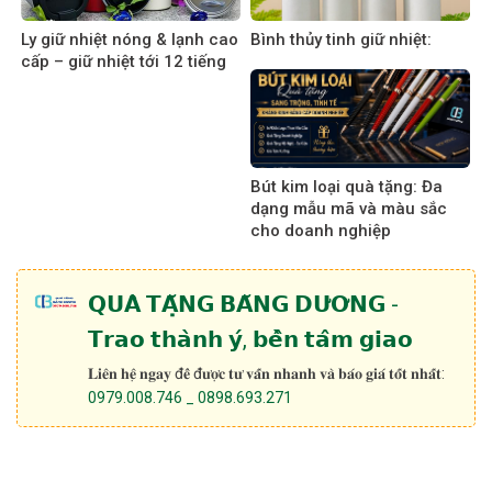
Ly giữ nhiệt nóng & lạnh cao
Bình thủy tinh giữ nhiệt:
cấp – giữ nhiệt tới 12 tiếng
Bút kim loại quà tặng: Đa
dạng mẫu mã và màu sắc
cho doanh nghiệp
𝗤𝗨𝗔̀ 𝗧𝗔̣̆𝗡𝗚 𝗕𝗔̆𝗡𝗚 𝗗𝗨̛𝗢̛𝗡𝗚 -
𝗧𝗿𝗮𝗼 𝘁𝗵𝗮̀𝗻𝗵 𝘆́, 𝗯𝗲̂̀𝗻 𝘁𝗮̂𝗺 𝗴𝗶𝗮𝗼
𝐋𝐢𝐞̂𝐧 𝐡𝐞̣̂ 𝐧𝐠𝐚𝐲 đ𝐞̂̉ đ𝐮̛𝐨̛̣𝐜 𝐭𝐮̛ 𝐯𝐚̂́𝐧 𝐧𝐡𝐚𝐧𝐡 𝐯𝐚̀ 𝐛𝐚́𝐨 𝐠𝐢𝐚́ 𝐭𝐨̂́𝐭 𝐧𝐡𝐚̂́𝐭:
0979.008.746 _ 0898.693.271