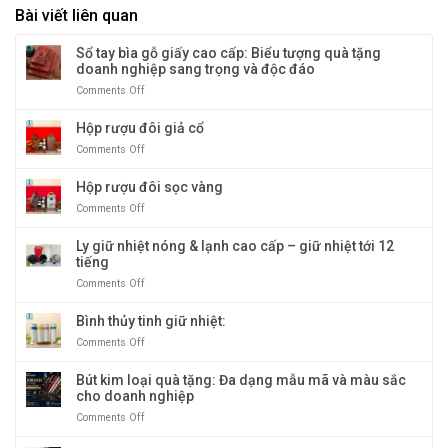
Bài viết liên quan
Sổ tay bìa gỗ giấy cao cấp: Biểu tượng quà tặng
doanh nghiệp sang trọng và độc đáo
Comments Off
on
Sổ
tay
Hộp rượu đôi giả cổ
bìa
Comments Off
on
gỗ
Hộp
giấy
rượu
Hộp rượu đôi sọc vàng
cao
đôi
cấp:
Comments Off
on
giả
Biểu
Hộp
cổ
tượng
rượu
Ly giữ nhiệt nóng & lạnh cao cấp – giữ nhiệt tới 12
quà
đôi
tiếng
tặng
sọc
doanh
Comments Off
on
vàng
nghiệp
Ly
sang
giữ
Bình thủy tinh giữ nhiệt:
trọng
nhiệt
Comments Off
on
và
nóng
Bình
độc
&
thủy
Bút kim loại quà tặng: Đa dạng mẫu mã và màu sắc
đáo
lạnh
tinh
cho doanh nghiệp
cao
giữ
cấp
Comments Off
on
nhiệt:
–
Bút
giữ