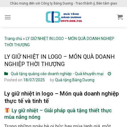
Skip
Chào mừng đến với Công ty Băng Dương - Trao thành ý, Bền tâm giao
to
content
Trang chủ
»
LY GIỮ NHIỆT IN LOGO – MÓN QUÀ DOANH NGHIỆP
THỜI THƯỢNG
LY GIỮ NHIỆT IN LOGO – MÓN QUÀ DOANH
NGHIỆP THỜI THƯỢNG
Quà tặng quảng cáo doanh nghiệp - Quà khuyến mại
Posted on
18/07/2025
by
Quà tặng Băng Dương
Ly giữ nhiệt in logo – Món quà doanh nghiệp
thực tế và tinh tế
Ly giữ nhiệt – Giải pháp quà tặng thiết thực
mùa nắng nóng
Trong những ngày hè oi bức hay mùa lạnh giá, một