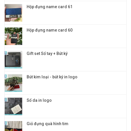
cấp
Hộp đựng name card 61
Hộp đựng name card 60
Gift set Sổ tay + Bút ký
Bút kim loại - bút ký in logo
Sổ da in logo
Giỏ đựng quà hình tim