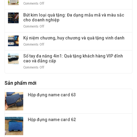
nhiệt
Comments Off
on
và
nóng
Bình
độc
&
thủy
Bút kim loại quà tặng: Đa dạng mẫu mã và màu sắc
đáo
lạnh
tinh
cho doanh nghiệp
cao
giữ
cấp
Comments Off
on
nhiệt:
–
Bút
giữ
kim
Kỷ niệm chương, huy chương và quà tặng vinh danh
nhiệt
loại
tới
Comments Off
on
quà
12
Kỷ
tặng:
tiếng
niệm
Sổ tay đa năng 4in1: Quà tặng khách hàng VIP đỉnh
Đa
chương,
cao và đẳng cấp
dạng
huy
mẫu
Comments Off
on
chương
mã
Sổ
và
và
tay
quà
màu
Sản phẩm mới
đa
tặng
sắc
năng
vinh
cho
4in1:
danh
Hộp đựng name card 63
doanh
Quà
nghiệp
tặng
khách
hàng
VIP
Hộp đựng name card 62
đỉnh
cao
và
đẳng