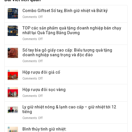
Combo Giftset Sổ tay, Bình giữ nhiệt và Bút ký
Comments Off
on
Combo
Giftset
TOP các sản phẩm quà tặng doanh nghiệp bán chạy
Sổ
nhất tại Quà Tặng Băng Dương
tay,
Comments Off
on
Bình
TOP
giữ
các
Sổ tay bìa gỗ giấy cao cấp: Biểu tượng quà tặng
nhiệt
sản
doanh nghiệp sang trọng và độc đáo
và
phẩm
Bút
Comments Off
on
quà
ký
Sổ
tặng
tay
Hộp rượu đôi giả cổ
doanh
bìa
nghiệp
Comments Off
on
gỗ
bán
Hộp
giấy
chạy
rượu
Hộp rượu đôi sọc vàng
cao
nhất
đôi
cấp:
tại
Comments Off
on
giả
Biểu
Quà
Hộp
cổ
tượng
Tặng
rượu
Ly giữ nhiệt nóng & lạnh cao cấp – giữ nhiệt tới 12
quà
Băng
đôi
tiếng
tặng
Dương
sọc
doanh
Comments Off
on
vàng
nghiệp
Ly
sang
giữ
Bình thủy tinh giữ nhiệt:
trọng