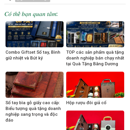
𝐶𝑜́ 𝑡ℎ𝑒̂̉ 𝑏𝑎̣𝑛 𝑞𝑢𝑎𝑛 𝑡𝑎̂𝑚:
Combo Giftset Sổ tay, Bình
TOP các sản phẩm quà tặng
giữ nhiệt và Bút ký
doanh nghiệp bán chạy nhất
tại Quà Tặng Băng Dương
Sổ tay bìa gỗ giấy cao cấp:
Hộp rượu đôi giả cổ
Biểu tượng quà tặng doanh
nghiệp sang trọng và độc
đáo