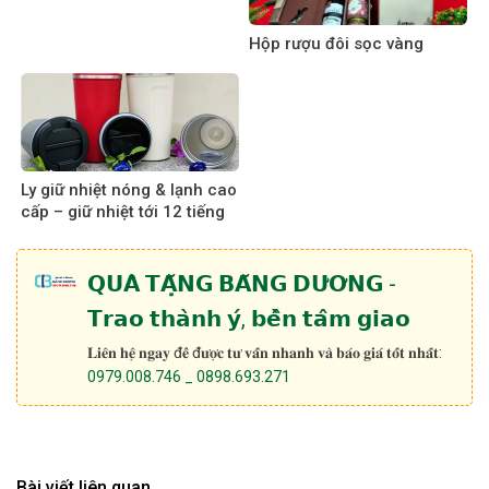
Hộp rượu đôi sọc vàng
Ly giữ nhiệt nóng & lạnh cao
cấp – giữ nhiệt tới 12 tiếng
𝗤𝗨𝗔̀ 𝗧𝗔̣̆𝗡𝗚 𝗕𝗔̆𝗡𝗚 𝗗𝗨̛𝗢̛𝗡𝗚 -
𝗧𝗿𝗮𝗼 𝘁𝗵𝗮̀𝗻𝗵 𝘆́, 𝗯𝗲̂̀𝗻 𝘁𝗮̂𝗺 𝗴𝗶𝗮𝗼
𝐋𝐢𝐞̂𝐧 𝐡𝐞̣̂ 𝐧𝐠𝐚𝐲 đ𝐞̂̉ đ𝐮̛𝐨̛̣𝐜 𝐭𝐮̛ 𝐯𝐚̂́𝐧 𝐧𝐡𝐚𝐧𝐡 𝐯𝐚̀ 𝐛𝐚́𝐨 𝐠𝐢𝐚́ 𝐭𝐨̂́𝐭 𝐧𝐡𝐚̂́𝐭:
0979.008.746 _ 0898.693.271
Bài viết liên quan