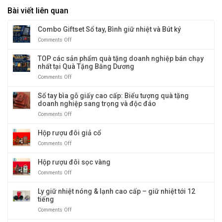
Bài viết liên quan
Combo Giftset Sổ tay, Bình giữ nhiệt và Bút ký
Comments Off
on
Combo
Giftset
TOP các sản phẩm quà tặng doanh nghiệp bán chạy
Sổ
nhất tại Quà Tặng Băng Dương
tay,
Comments Off
on
Bình
TOP
giữ
các
Sổ tay bìa gỗ giấy cao cấp: Biểu tượng quà tặng
nhiệt
sản
doanh nghiệp sang trọng và độc đáo
và
phẩm
Bút
Comments Off
on
quà
ký
Sổ
tặng
tay
Hộp rượu đôi giả cổ
doanh
bìa
nghiệp
Comments Off
on
gỗ
bán
Hộp
giấy
chạy
rượu
Hộp rượu đôi sọc vàng
cao
nhất
đôi
cấp:
tại
Comments Off
on
giả
Biểu
Quà
Hộp
cổ
tượng
Tặng
rượu
Ly giữ nhiệt nóng & lạnh cao cấp – giữ nhiệt tới 12
quà
Băng
đôi
tiếng
tặng
Dương
sọc
doanh
Comments Off
on
vàng
nghiệp
Ly