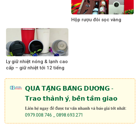
Hộp rượu đôi sọc vàng
Ly giữ nhiệt nóng & lạnh cao
cấp – giữ nhiệt tới 12 tiếng
𝗤𝗨𝗔̀ 𝗧𝗔̣̆𝗡𝗚 𝗕𝗔̆𝗡𝗚 𝗗𝗨̛𝗢̛𝗡𝗚 -
𝗧𝗿𝗮𝗼 𝘁𝗵𝗮̀𝗻𝗵 𝘆́, 𝗯𝗲̂̀𝗻 𝘁𝗮̂𝗺 𝗴𝗶𝗮𝗼
𝐋𝐢𝐞̂𝐧 𝐡𝐞̣̂ 𝐧𝐠𝐚𝐲 đ𝐞̂̉ đ𝐮̛𝐨̛̣𝐜 𝐭𝐮̛ 𝐯𝐚̂́𝐧 𝐧𝐡𝐚𝐧𝐡 𝐯𝐚̀ 𝐛𝐚́𝐨 𝐠𝐢𝐚́ 𝐭𝐨̂́𝐭 𝐧𝐡𝐚̂́𝐭:
0979.008.746 _ 0898.693.271