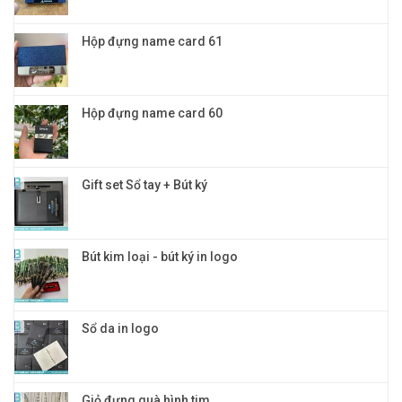
và
đẳng
cấp
Hộp đựng name card 61
Hộp đựng name card 60
Gift set Sổ tay + Bút ký
Bút kim loại - bút ký in logo
Sổ da in logo
Giỏ đựng quà hình tim