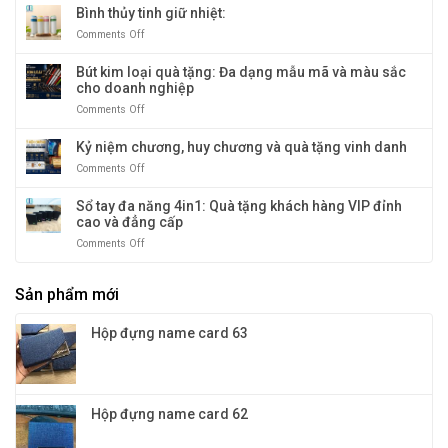
sang
giữ
Bình thủy tinh giữ nhiệt:
trọng
nhiệt
Comments Off
on
và
nóng
Bình
độc
&
thủy
Bút kim loại quà tặng: Đa dạng mẫu mã và màu sắc
đáo
lạnh
tinh
cho doanh nghiệp
cao
giữ
cấp
Comments Off
on
nhiệt:
–
Bút
giữ
kim
Kỷ niệm chương, huy chương và quà tặng vinh danh
nhiệt
loại
tới
Comments Off
on
quà
12
Kỷ
tặng:
tiếng
niệm
Sổ tay đa năng 4in1: Quà tặng khách hàng VIP đỉnh
Đa
chương,
cao và đẳng cấp
dạng
huy
mẫu
Comments Off
on
chương
mã
Sổ
và
và
tay
quà
màu
Sản phẩm mới
đa
tặng
sắc
năng
vinh
cho
4in1:
danh
Hộp đựng name card 63
doanh
Quà
nghiệp
tặng
khách
hàng
VIP
Hộp đựng name card 62
đỉnh
cao