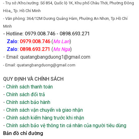
- Trụ sở /Kho/xưởng: Số 854, Quốc lộ 1K, Khu phố Châu Thới, Phường Đông
Hòa,, Tp. Hồ Chí Minh
- Văn phòng: 364/12M Dương Quảng Hàm, Phường An Nhơn, Tp.Hồ Chí
Minh
- Hotline: 0979.008.746 - 0898.693.271
Zalo
:
0979.008.746
(
Ms Lan
)
Zalo
:
0898.693.271
(
Ms Nga
)
- Email: quatangbangduong1@gmail.com
- Email: quatangbangduong@gmail.com
QUY ĐỊNH VÀ CHÍNH SÁCH
-
Chính sách thanh toán
-
Chính sách đổi trả
-
Chính sách bảo hành
-
Chính sách vận chuyển và giao nhận
-
Chính sách kiểm hàng trước khi nhận
-
Chính sách bảo vệ thông tin cá nhân của người tiêu dùng
Bản đồ chỉ đường