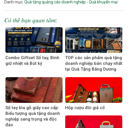
Danh mục:
Quà tặng quảng cáo doanh nghiệp - Quà khuyến mại
𝐶𝑜́ 𝑡ℎ𝑒̂̉ 𝑏𝑎̣𝑛 𝑞𝑢𝑎𝑛 𝑡𝑎̂𝑚:
Combo Giftset Sổ tay, Bình
TOP các sản phẩm quà tặng
giữ nhiệt và Bút ký
doanh nghiệp bán chạy nhất
tại Quà Tặng Băng Dương
Sổ tay bìa gỗ giấy cao cấp:
Hộp rượu đôi giả cổ
Biểu tượng quà tặng doanh
nghiệp sang trọng và độc
đáo