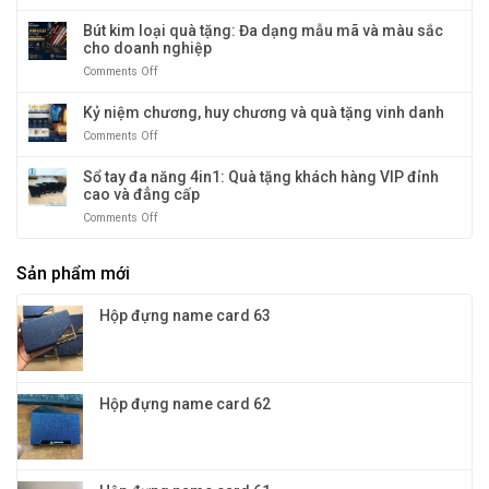
Bình
độc
&
thủy
Bút kim loại quà tặng: Đa dạng mẫu mã và màu sắc
đáo
lạnh
tinh
cho doanh nghiệp
cao
giữ
cấp
Comments Off
on
nhiệt:
–
Bút
giữ
kim
Kỷ niệm chương, huy chương và quà tặng vinh danh
nhiệt
loại
tới
Comments Off
on
quà
12
Kỷ
tặng:
tiếng
niệm
Sổ tay đa năng 4in1: Quà tặng khách hàng VIP đỉnh
Đa
chương,
cao và đẳng cấp
dạng
huy
mẫu
Comments Off
on
chương
mã
Sổ
và
và
tay
quà
màu
Sản phẩm mới
đa
tặng
sắc
năng
vinh
cho
4in1:
danh
Hộp đựng name card 63
doanh
Quà
nghiệp
tặng
khách
hàng
VIP
Hộp đựng name card 62
đỉnh
cao
và
đẳng
cấp