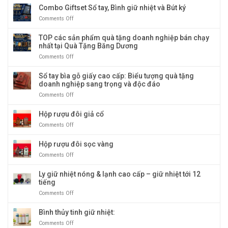
Combo Giftset Sổ tay, Bình giữ nhiệt và Bút ký
Comments Off
on
Combo
Giftset
TOP các sản phẩm quà tặng doanh nghiệp bán chạy
Sổ
nhất tại Quà Tặng Băng Dương
tay,
Comments Off
on
Bình
TOP
giữ
các
Sổ tay bìa gỗ giấy cao cấp: Biểu tượng quà tặng
nhiệt
sản
doanh nghiệp sang trọng và độc đáo
và
phẩm
Bút
Comments Off
on
quà
ký
Sổ
tặng
tay
Hộp rượu đôi giả cổ
doanh
bìa
nghiệp
Comments Off
on
gỗ
bán
Hộp
giấy
chạy
rượu
Hộp rượu đôi sọc vàng
cao
nhất
đôi
cấp:
tại
Comments Off
on
giả
Biểu
Quà
Hộp
cổ
tượng
Tặng
rượu
Ly giữ nhiệt nóng & lạnh cao cấp – giữ nhiệt tới 12
quà
Băng
đôi
tiếng
tặng
Dương
sọc
doanh
Comments Off
on
vàng
nghiệp
Ly
sang
giữ
Bình thủy tinh giữ nhiệt:
trọng
nhiệt
Comments Off
on
và
nóng