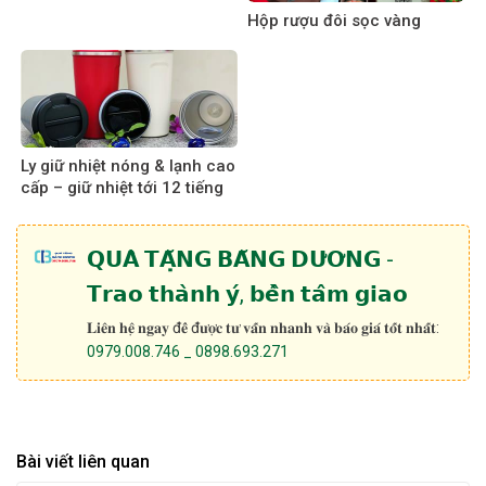
Hộp rượu đôi sọc vàng
Ly giữ nhiệt nóng & lạnh cao
cấp – giữ nhiệt tới 12 tiếng
𝗤𝗨𝗔̀ 𝗧𝗔̣̆𝗡𝗚 𝗕𝗔̆𝗡𝗚 𝗗𝗨̛𝗢̛𝗡𝗚 -
𝗧𝗿𝗮𝗼 𝘁𝗵𝗮̀𝗻𝗵 𝘆́, 𝗯𝗲̂̀𝗻 𝘁𝗮̂𝗺 𝗴𝗶𝗮𝗼
𝐋𝐢𝐞̂𝐧 𝐡𝐞̣̂ 𝐧𝐠𝐚𝐲 đ𝐞̂̉ đ𝐮̛𝐨̛̣𝐜 𝐭𝐮̛ 𝐯𝐚̂́𝐧 𝐧𝐡𝐚𝐧𝐡 𝐯𝐚̀ 𝐛𝐚́𝐨 𝐠𝐢𝐚́ 𝐭𝐨̂́𝐭 𝐧𝐡𝐚̂́𝐭:
0979.008.746 _ 0898.693.271
Bài viết liên quan