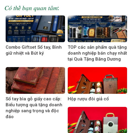
𝐶𝑜́ 𝑡ℎ𝑒̂̉ 𝑏𝑎̣𝑛 𝑞𝑢𝑎𝑛 𝑡𝑎̂𝑚:
Combo Giftset Sổ tay, Bình
TOP các sản phẩm quà tặng
giữ nhiệt và Bút ký
doanh nghiệp bán chạy nhất
tại Quà Tặng Băng Dương
Sổ tay bìa gỗ giấy cao cấp:
Hộp rượu đôi giả cổ
Biểu tượng quà tặng doanh
nghiệp sang trọng và độc
đáo