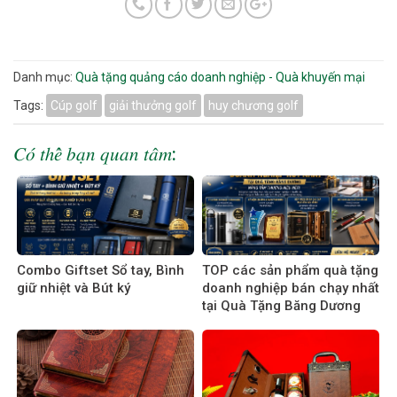
Danh mục:
Quà tặng quảng cáo doanh nghiệp - Quà khuyến mại
Tags:
Cúp golf
giải thưởng golf
huy chương golf
𝐶𝑜́ 𝑡ℎ𝑒̂̉ 𝑏𝑎̣𝑛 𝑞𝑢𝑎𝑛 𝑡𝑎̂𝑚:
Combo Giftset Sổ tay, Bình
TOP các sản phẩm quà tặng
giữ nhiệt và Bút ký
doanh nghiệp bán chạy nhất
tại Quà Tặng Băng Dương