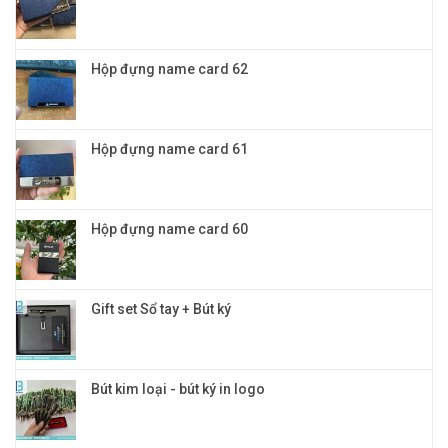
nghiệp
tặng
khách
hàng
VIP
Hộp đựng name card 62
đỉnh
cao
và
đẳng
cấp
Hộp đựng name card 61
Hộp đựng name card 60
Gift set Sổ tay + Bút ký
Bút kim loại - bút ký in logo