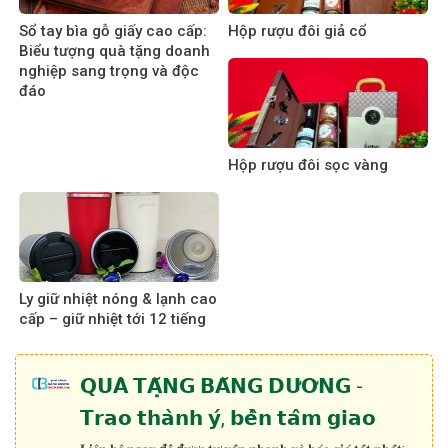
Sổ tay bìa gỗ giấy cao cấp:
Hộp rượu đôi giả cổ
Biểu tượng quà tặng doanh
nghiệp sang trọng và độc
đáo
Hộp rượu đôi sọc vàng
Ly giữ nhiệt nóng & lạnh cao
cấp – giữ nhiệt tới 12 tiếng
𝗤𝗨𝗔̀ 𝗧𝗔̣̆𝗡𝗚 𝗕𝗔̆𝗡𝗚 𝗗𝗨̛𝗢̛𝗡𝗚 -
𝗧𝗿𝗮𝗼 𝘁𝗵𝗮̀𝗻𝗵 𝘆́, 𝗯𝗲̂̀𝗻 𝘁𝗮̂𝗺 𝗴𝗶𝗮𝗼