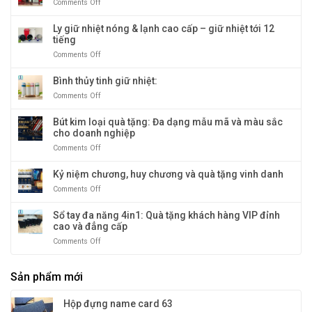
tại
Comments Off
on
giả
Biểu
Quà
Hộp
cổ
tượng
Tặng
rượu
Ly giữ nhiệt nóng & lạnh cao cấp – giữ nhiệt tới 12
quà
Băng
đôi
tiếng
tặng
Dương
sọc
doanh
Comments Off
on
vàng
nghiệp
Ly
sang
giữ
Bình thủy tinh giữ nhiệt:
trọng
nhiệt
Comments Off
on
và
nóng
Bình
độc
&
thủy
Bút kim loại quà tặng: Đa dạng mẫu mã và màu sắc
đáo
lạnh
tinh
cho doanh nghiệp
cao
giữ
cấp
Comments Off
on
nhiệt:
–
Bút
giữ
kim
Kỷ niệm chương, huy chương và quà tặng vinh danh
nhiệt
loại
tới
Comments Off
on
quà
12
Kỷ
tặng:
tiếng
niệm
Sổ tay đa năng 4in1: Quà tặng khách hàng VIP đỉnh
Đa
chương,
cao và đẳng cấp
dạng
huy
mẫu
Comments Off
on
chương
mã
Sổ
và
và
tay
quà
màu
Sản phẩm mới
đa
tặng
sắc
năng
vinh
cho
4in1:
danh
Hộp đựng name card 63
doanh
Quà