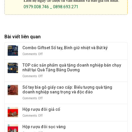
𝐋𝐢𝐞̂𝐧 𝐡𝐞̣̂ 𝐧𝐠𝐚𝐲 đ𝐞̂̉ đ𝐮̛𝐨̛̣𝐜 𝐭𝐮̛ 𝐯𝐚̂́𝐧 𝐧𝐡𝐚𝐧𝐡 𝐯𝐚̀ 𝐛𝐚́𝐨 𝐠𝐢𝐚́ 𝐭𝐨̂́𝐭 𝐧𝐡𝐚̂́𝐭:
0979.008.746 _ 0898.693.271
Bài viết liên quan
Combo Giftset Sổ tay, Bình giữ nhiệt và Bút ký
Comments Off
on
Combo
Giftset
TOP các sản phẩm quà tặng doanh nghiệp bán chạy
Sổ
nhất tại Quà Tặng Băng Dương
tay,
Comments Off
on
Bình
TOP
giữ
các
Sổ tay bìa gỗ giấy cao cấp: Biểu tượng quà tặng
nhiệt
sản
doanh nghiệp sang trọng và độc đáo
và
phẩm
Bút
Comments Off
on
quà
ký
Sổ
tặng
tay
Hộp rượu đôi giả cổ
doanh
bìa
nghiệp
Comments Off
on
gỗ
bán
Hộp
giấy
chạy
rượu
Hộp rượu đôi sọc vàng
cao
nhất
đôi
cấp: