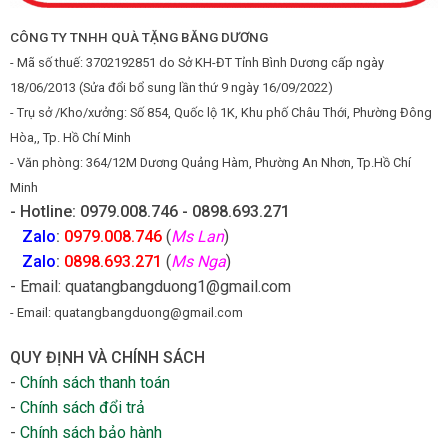
CÔNG TY TNHH QUÀ TẶNG BĂNG DƯƠNG
- Mã số thuế: 3702192851 do Sở KH-ĐT Tỉnh Bình Dương cấp ngày
18/06/2013 (Sửa đổi bổ sung lần thứ 9 ngày 16/09/2022)
- Trụ sở /Kho/xưởng: Số 854, Quốc lộ 1K, Khu phố Châu Thới, Phường Đông
Hòa,, Tp. Hồ Chí Minh
- Văn phòng: 364/12M Dương Quảng Hàm, Phường An Nhơn, Tp.Hồ Chí
Minh
- Hotline: 0979.008.746 - 0898.693.271
Zalo
:
0979.008.746
(
Ms Lan
)
Zalo
:
0898.693.271
(
Ms Nga
)
- Email: quatangbangduong1@gmail.com
- Email: quatangbangduong@gmail.com
QUY ĐỊNH VÀ CHÍNH SÁCH
-
Chính sách thanh toán
-
Chính sách đổi trả
-
Chính sách bảo hành