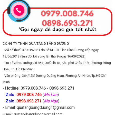
CÔNG TY TNHH QUÀ TẶNG BĂNG DƯƠNG
- Mã số thuế: 3702192851 do Sở KH-ĐT Tỉnh Bình Dương cấp ngày
18/06/2013 (Sửa đổi bổ sung lần thứ 9 ngày 16/09/2022)
- Trụ sở /Kho/xưởng: Số 854, Quốc lộ 1K, Khu phố Châu Thới, Phường Đông
Hòa,, Tp. Hồ Chí Minh
- Văn phòng: 364/12M Dương Quảng Hàm, Phường An Nhơn, Tp.Hồ Chí
Minh
- Hotline: 0979.008.746 - 0898.693.271
Zalo
:
0979.008.746
(
Ms Lan
)
Zalo
:
0898.693.271
(
Ms Nga
)
- Email: quatangbangduong1@gmail.com
- Email: quatangbangduong@gmail.com