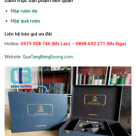
Danh mục sản phẩm liên quan
Hộp rượu da
Hộp quà rượu
Liên hệ báo giá ưu đãi
Hotline:
0979.008.746 (Ms Lan)
–
0898.693.271 (Ms Nga)
Website:
QuaTangBangDuong.com