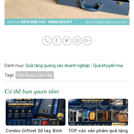
Danh mục:
Quà tặng quảng cáo doanh nghiệp - Quà khuyến mại
Tags:
Hộp Rượu Cao Cấp
𝐶𝑜́ 𝑡ℎ𝑒̂̉ 𝑏𝑎̣𝑛 𝑞𝑢𝑎𝑛 𝑡𝑎̂𝑚:
Combo Giftset Sổ tay, Bình
TOP các sản phẩm quà tặng