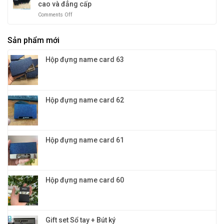
chương,
cao và đẳng cấp
dạng
huy
mẫu
Comments Off
on
chương
mã
Sổ
và
và
tay
quà
màu
Sản phẩm mới
đa
tặng
sắc
năng
vinh
cho
4in1:
danh
Hộp đựng name card 63
doanh
Quà
nghiệp
tặng
khách
hàng
VIP
Hộp đựng name card 62
đỉnh
cao
và
đẳng
cấp
Hộp đựng name card 61
Hộp đựng name card 60
Gift set Sổ tay + Bút ký