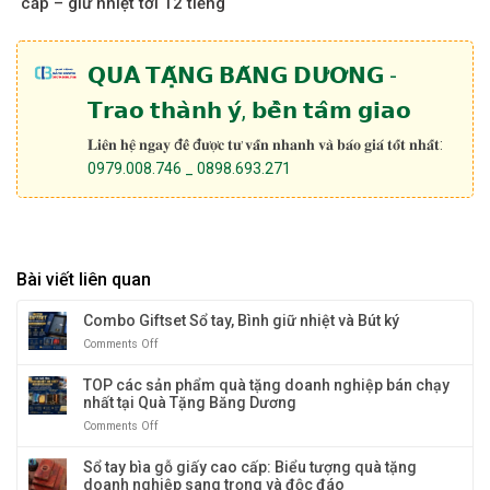
cấp – giữ nhiệt tới 12 tiếng
𝗤𝗨𝗔̀ 𝗧𝗔̣̆𝗡𝗚 𝗕𝗔̆𝗡𝗚 𝗗𝗨̛𝗢̛𝗡𝗚 -
𝗧𝗿𝗮𝗼 𝘁𝗵𝗮̀𝗻𝗵 𝘆́, 𝗯𝗲̂̀𝗻 𝘁𝗮̂𝗺 𝗴𝗶𝗮𝗼
𝐋𝐢𝐞̂𝐧 𝐡𝐞̣̂ 𝐧𝐠𝐚𝐲 đ𝐞̂̉ đ𝐮̛𝐨̛̣𝐜 𝐭𝐮̛ 𝐯𝐚̂́𝐧 𝐧𝐡𝐚𝐧𝐡 𝐯𝐚̀ 𝐛𝐚́𝐨 𝐠𝐢𝐚́ 𝐭𝐨̂́𝐭 𝐧𝐡𝐚̂́𝐭:
0979.008.746 _ 0898.693.271
Bài viết liên quan
Combo Giftset Sổ tay, Bình giữ nhiệt và Bút ký
Comments Off
on
Combo
Giftset
TOP các sản phẩm quà tặng doanh nghiệp bán chạy
Sổ
nhất tại Quà Tặng Băng Dương
tay,
Comments Off
on
Bình
TOP
giữ
các
Sổ tay bìa gỗ giấy cao cấp: Biểu tượng quà tặng
nhiệt
sản
doanh nghiệp sang trọng và độc đáo
và