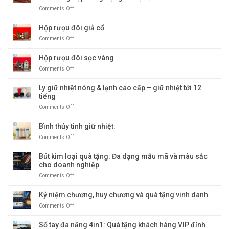
phẩm
Bút
Comments Off
on
quà
ký
Sổ
tặng
tay
Hộp rượu đôi giả cổ
doanh
bìa
nghiệp
Comments Off
on
gỗ
bán
Hộp
giấy
chạy
rượu
Hộp rượu đôi sọc vàng
cao
nhất
đôi
cấp:
tại
Comments Off
on
giả
Biểu
Quà
Hộp
cổ
tượng
Tặng
rượu
Ly giữ nhiệt nóng & lạnh cao cấp – giữ nhiệt tới 12
quà
Băng
đôi
tiếng
tặng
Dương
sọc
doanh
Comments Off
on
vàng
nghiệp
Ly
sang
giữ
Bình thủy tinh giữ nhiệt:
trọng
nhiệt
Comments Off
on
và
nóng
Bình
độc
&
thủy
Bút kim loại quà tặng: Đa dạng mẫu mã và màu sắc
đáo
lạnh
tinh
cho doanh nghiệp
cao
giữ
cấp
Comments Off
on
nhiệt:
–
Bút
giữ
kim
Kỷ niệm chương, huy chương và quà tặng vinh danh
nhiệt
loại
tới
Comments Off
on
quà
12
Kỷ
tặng:
tiếng
niệm
Sổ tay đa năng 4in1: Quà tặng khách hàng VIP đỉnh
Đa