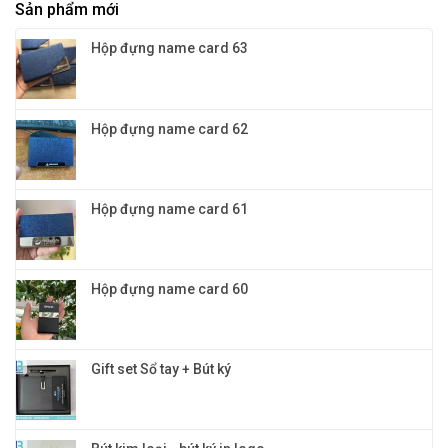
màu
Sản phẩm mới
đa
tặng
sắc
năng
vinh
cho
4in1:
danh
Hộp đựng name card 63
doanh
Quà
nghiệp
tặng
khách
hàng
VIP
Hộp đựng name card 62
đỉnh
cao
và
đẳng
cấp
Hộp đựng name card 61
Hộp đựng name card 60
Gift set Sổ tay + Bút ký