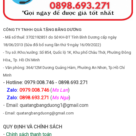
CÔNG TY TNHH QUÀ TẶNG BĂNG DƯƠNG
- Mã số thuế: 3702192851 do Sở KH-ĐT Tỉnh Bình Dương cấp ngày
18/06/2013 (Sửa đổi bổ sung lần thứ 9 ngày 16/09/2022)
- Trụ sở /Kho/xưởng: Số 854, Quốc lộ 1K, Khu phố Châu Thới, Phường Đông
Hòa,, Tp. Hồ Chí Minh
- Văn phòng: 364/12M Dương Quảng Hàm, Phường An Nhơn, Tp.Hồ Chí
Minh
- Hotline: 0979.008.746 - 0898.693.271
Zalo
:
0979.008.746
(
Ms Lan
)
Zalo
:
0898.693.271
(
Ms Nga
)
- Email: quatangbangduong1@gmail.com
- Email: quatangbangduong@gmail.com
QUY ĐỊNH VÀ CHÍNH SÁCH
-
Chính sách thanh toán