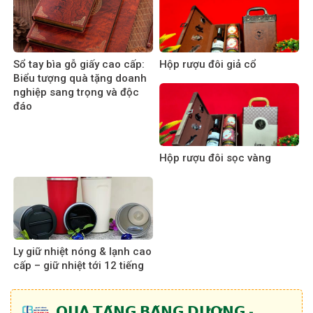
Sổ tay bìa gỗ giấy cao cấp:
Hộp rượu đôi giả cổ
Biểu tượng quà tặng doanh
nghiệp sang trọng và độc
đáo
Hộp rượu đôi sọc vàng
Ly giữ nhiệt nóng & lạnh cao
cấp – giữ nhiệt tới 12 tiếng
𝗤𝗨𝗔̀ 𝗧𝗔̣̆𝗡𝗚 𝗕𝗔̆𝗡𝗚 𝗗𝗨̛𝗢̛𝗡𝗚 -