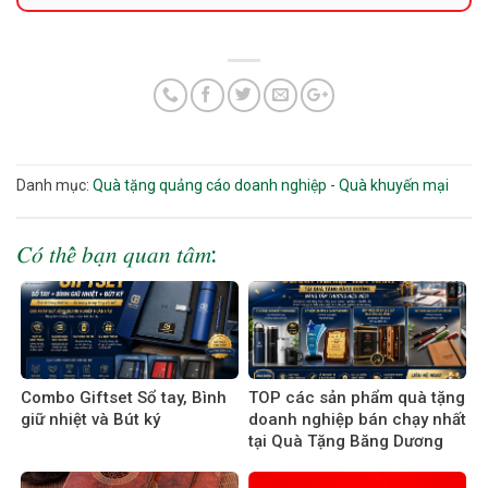
Danh mục:
Quà tặng quảng cáo doanh nghiệp - Quà khuyến mại
𝐶𝑜́ 𝑡ℎ𝑒̂̉ 𝑏𝑎̣𝑛 𝑞𝑢𝑎𝑛 𝑡𝑎̂𝑚:
Combo Giftset Sổ tay, Bình
TOP các sản phẩm quà tặng
giữ nhiệt và Bút ký
doanh nghiệp bán chạy nhất
tại Quà Tặng Băng Dương