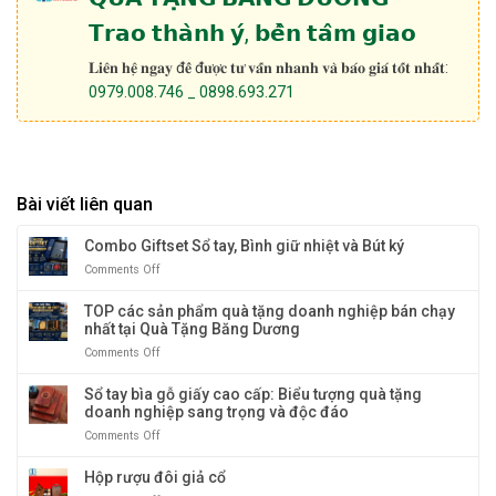
𝗧𝗿𝗮𝗼 𝘁𝗵𝗮̀𝗻𝗵 𝘆́, 𝗯𝗲̂̀𝗻 𝘁𝗮̂𝗺 𝗴𝗶𝗮𝗼
𝐋𝐢𝐞̂𝐧 𝐡𝐞̣̂ 𝐧𝐠𝐚𝐲 đ𝐞̂̉ đ𝐮̛𝐨̛̣𝐜 𝐭𝐮̛ 𝐯𝐚̂́𝐧 𝐧𝐡𝐚𝐧𝐡 𝐯𝐚̀ 𝐛𝐚́𝐨 𝐠𝐢𝐚́ 𝐭𝐨̂́𝐭 𝐧𝐡𝐚̂́𝐭:
0979.008.746 _ 0898.693.271
Bài viết liên quan
Combo Giftset Sổ tay, Bình giữ nhiệt và Bút ký
Comments Off
on
Combo
Giftset
TOP các sản phẩm quà tặng doanh nghiệp bán chạy
Sổ
nhất tại Quà Tặng Băng Dương
tay,
Comments Off
on
Bình
TOP
giữ
các
Sổ tay bìa gỗ giấy cao cấp: Biểu tượng quà tặng
nhiệt
sản
doanh nghiệp sang trọng và độc đáo
và
phẩm
Bút
Comments Off
on
quà
ký
Sổ
tặng
tay
Hộp rượu đôi giả cổ
doanh
bìa
nghiệp