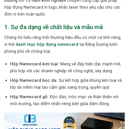
Dương
với
13 năm kinh nghiệm
chuyên cung cấp giải pháp
hộp đựng Namecard in logo, khắc laser theo yêu cầu cho các
đơn vị trên toàn quốc.
1. Sự đa dạng về chất liệu và mẫu mã
Chúng tôi hiểu rằng mỗi thương hiệu đều có một cá tính riêng,
vì thế
danh mục hộp đựng namecard
tại Băng Dương luôn
phong phú về chủng loại:
Hộp Namecard kim loại:
Mang vẻ đẹp hiện đại, mạnh mẽ,
phù hợp với các doanh nghiệp về công nghệ, xây dựng.
Hộp Namecard bọc da:
Sự kết hợp giữa khung kim loại và
lớp da mềm mại tạo cảm giác sang trọng, quyền quý.
Hộp Namecard gỗ:
Độc đáo, mộc mạc và thân thiện với
môi trường, tạo điểm nhấn riêng biệt giữa đám đông.