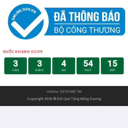
QUỐC KHÁNH 02/09
3
3
4
54
14
TUẦN
NGÀYS
GIỜ
PHÚT
GIÂY
Hotline: 0979.008.746
Copyright 2026 ©
bởi
Quà Tặng Băng Dương