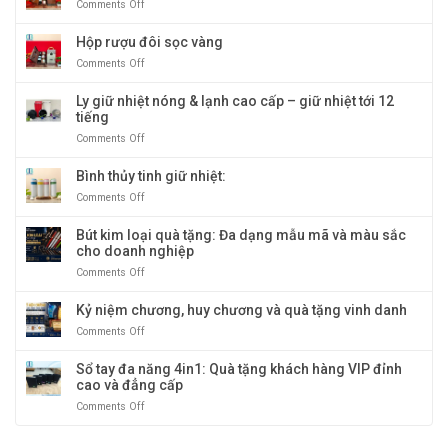
Comments Off
on
gỗ
bán
Hộp
giấy
chạy
rượu
Hộp rượu đôi sọc vàng
cao
nhất
đôi
cấp:
tại
Comments Off
on
giả
Biểu
Quà
Hộp
cổ
tượng
Tặng
rượu
Ly giữ nhiệt nóng & lạnh cao cấp – giữ nhiệt tới 12
quà
Băng
đôi
tiếng
tặng
Dương
sọc
doanh
Comments Off
on
vàng
nghiệp
Ly
sang
giữ
Bình thủy tinh giữ nhiệt:
trọng
nhiệt
Comments Off
on
và
nóng
Bình
độc
&
thủy
Bút kim loại quà tặng: Đa dạng mẫu mã và màu sắc
đáo
lạnh
tinh
cho doanh nghiệp
cao
giữ
cấp
Comments Off
on
nhiệt:
–
Bút
giữ
kim
Kỷ niệm chương, huy chương và quà tặng vinh danh
nhiệt
loại
tới
Comments Off
on
quà
12
Kỷ
tặng:
tiếng
niệm
Sổ tay đa năng 4in1: Quà tặng khách hàng VIP đỉnh
Đa
chương,
cao và đẳng cấp
dạng
huy
mẫu
Comments Off
on
chương
mã
Sổ
và
và
tay
quà