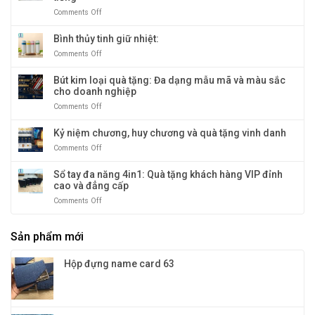
tặng
Dương
sọc
doanh
Comments Off
on
vàng
nghiệp
Ly
sang
giữ
Bình thủy tinh giữ nhiệt:
trọng
nhiệt
Comments Off
on
và
nóng
Bình
độc
&
thủy
Bút kim loại quà tặng: Đa dạng mẫu mã và màu sắc
đáo
lạnh
tinh
cho doanh nghiệp
cao
giữ
cấp
Comments Off
on
nhiệt:
–
Bút
giữ
kim
Kỷ niệm chương, huy chương và quà tặng vinh danh
nhiệt
loại
tới
Comments Off
on
quà
12
Kỷ
tặng:
tiếng
niệm
Sổ tay đa năng 4in1: Quà tặng khách hàng VIP đỉnh
Đa
chương,
cao và đẳng cấp
dạng
huy
mẫu
Comments Off
on
chương
mã
Sổ
và
và
tay
quà
màu
Sản phẩm mới
đa
tặng
sắc
năng
vinh
cho
4in1:
danh
Hộp đựng name card 63
doanh
Quà
nghiệp
tặng
khách
hàng
VIP