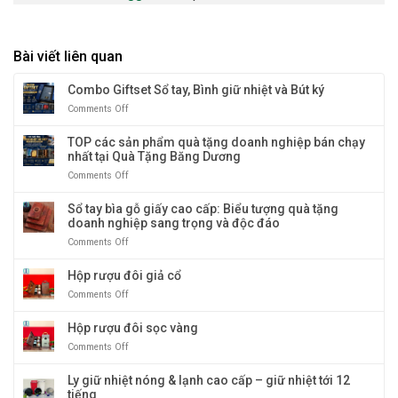
Bài viết liên quan
Combo Giftset Sổ tay, Bình giữ nhiệt và Bút ký
Comments Off
on
Combo
Giftset
TOP các sản phẩm quà tặng doanh nghiệp bán chạy
Sổ
nhất tại Quà Tặng Băng Dương
tay,
Comments Off
on
Bình
TOP
giữ
các
Sổ tay bìa gỗ giấy cao cấp: Biểu tượng quà tặng
nhiệt
sản
doanh nghiệp sang trọng và độc đáo
và
phẩm
Bút
Comments Off
on
quà
ký
Sổ
tặng
tay
Hộp rượu đôi giả cổ
doanh
bìa
nghiệp
Comments Off
on
gỗ
bán
Hộp
giấy
chạy
rượu
Hộp rượu đôi sọc vàng
cao
nhất
đôi
cấp:
tại
Comments Off
on
giả
Biểu
Quà
Hộp
cổ
tượng
Tặng
rượu
Ly giữ nhiệt nóng & lạnh cao cấp – giữ nhiệt tới 12
quà
Băng
đôi
tiếng