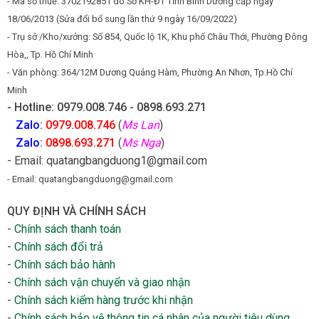
- Mã số thuế: 3702192851 do Sở KH-ĐT Tỉnh Bình Dương cấp ngày
18/06/2013 (Sửa đổi bổ sung lần thứ 9 ngày 16/09/2022)
- Trụ sở /Kho/xưởng: Số 854, Quốc lộ 1K, Khu phố Châu Thới, Phường Đông
Hòa,, Tp. Hồ Chí Minh
- Văn phòng: 364/12M Dương Quảng Hàm, Phường An Nhơn, Tp.Hồ Chí
Minh
- Hotline: 0979.008.746 - 0898.693.271
Zalo
:
0979.008.746
(
Ms Lan
)
Zalo
:
0898.693.271
(
Ms Nga
)
- Email: quatangbangduong1@gmail.com
- Email: quatangbangduong@gmail.com
QUY ĐỊNH VÀ CHÍNH SÁCH
-
Chính sách thanh toán
-
Chính sách đổi trả
-
Chính sách bảo hành
-
Chính sách vận chuyển và giao nhận
-
Chính sách kiểm hàng trước khi nhận
-
Chính sách bảo vệ thông tin cá nhân của người tiêu dùng