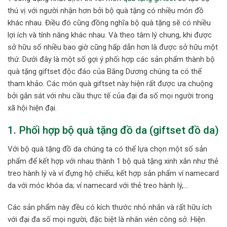
thú vị với người nhận hơn bởi bộ quà tặng có nhiều món đồ
khác nhau. Điều đó cũng đồng nghĩa bộ quà tặng sẽ có nhiều
lợi ích và tính năng khác nhau. Và theo tâm lý chung, khi được
sở hữu số nhiều bao giờ cũng hấp dẫn hơn là được sở hữu một
thứ. Dưới đây là một số gợi ý phối hợp các sản phẩm thành bộ
quà tặng giftset độc đáo của Băng Dương chúng ta có thể
tham khảo. Các món quà giftset này hiện rất được ưa chuộng
bởi gắn sát với nhu cầu thực tế của đại đa số mọi người trong
xã hội hiện đại.
1. Phối hợp bộ quà tặng đồ da (
giftset đồ da
)
Với bộ quà tặng đồ da chúng ta có thể lựa chọn một số sản
phẩm để kết hợp với nhau thành 1 bộ quà tặng xinh xắn như thẻ
treo hành lý và ví đựng hộ chiếu; kết hợp sản phẩm ví namecard
da với móc khóa da; ví namecard với thẻ treo hành lý,…
Các sản phẩm này đều có kích thước nhỏ nhắn và rất hữu ích
với đại đa số mọi người, đặc biệt là nhân viên công sở. Hiện