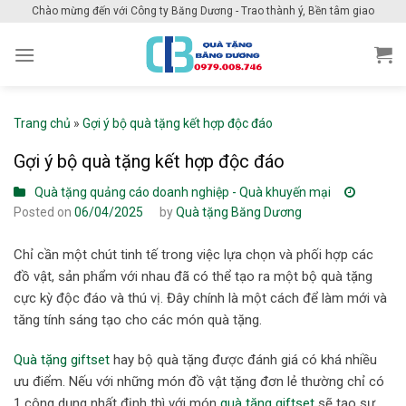
Skip
Chào mừng đến với Công ty Băng Dương - Trao thành ý, Bền tâm giao
to
content
Trang chủ
»
Gợi ý bộ quà tặng kết hợp độc đáo
Gợi ý bộ quà tặng kết hợp độc đáo
Quà tặng quảng cáo doanh nghiệp - Quà khuyến mại
Posted on
06/04/2025
by
Quà tặng Băng Dương
Chỉ cần một chút tinh tế trong việc lựa chọn và phối hợp các
đồ vật, sản phẩm với nhau đã có thể tạo ra một bộ quà tặng
cực kỳ độc đáo và thú vị. Đây chính là một cách để làm mới và
tăng tính sáng tạo cho các món quà tặng.
Quà tặng giftset
hay bộ quà tặng được đánh giá có khá nhiều
ưu điểm. Nếu với những món đồ vật tặng đơn lẻ thường chỉ có
1 công dụng nhất định thì với món
quà tặng giftset
sẽ tạo sự