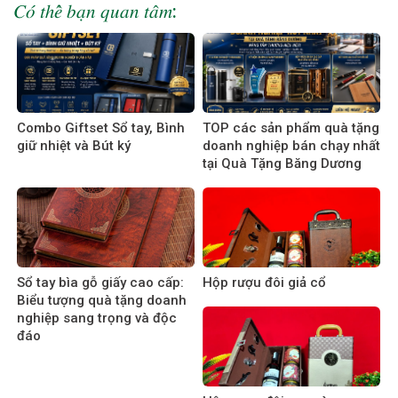
𝐶𝑜́ 𝑡ℎ𝑒̂̉ 𝑏𝑎̣𝑛 𝑞𝑢𝑎𝑛 𝑡𝑎̂𝑚:
Combo Giftset Sổ tay, Bình
TOP các sản phẩm quà tặng
giữ nhiệt và Bút ký
doanh nghiệp bán chạy nhất
tại Quà Tặng Băng Dương
Sổ tay bìa gỗ giấy cao cấp:
Hộp rượu đôi giả cổ
Biểu tượng quà tặng doanh
nghiệp sang trọng và độc
đáo