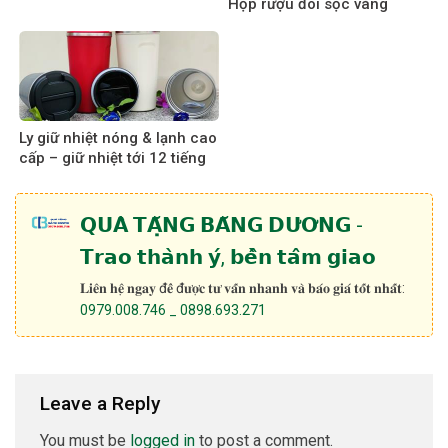
Hộp rượu đôi sọc vàng
Ly giữ nhiệt nóng & lạnh cao
cấp – giữ nhiệt tới 12 tiếng
𝗤𝗨𝗔̀ 𝗧𝗔̣̆𝗡𝗚 𝗕𝗔̆𝗡𝗚 𝗗𝗨̛𝗢̛𝗡𝗚 -
𝗧𝗿𝗮𝗼 𝘁𝗵𝗮̀𝗻𝗵 𝘆́, 𝗯𝗲̂̀𝗻 𝘁𝗮̂𝗺 𝗴𝗶𝗮𝗼
𝐋𝐢𝐞̂𝐧 𝐡𝐞̣̂ 𝐧𝐠𝐚𝐲 đ𝐞̂̉ đ𝐮̛𝐨̛̣𝐜 𝐭𝐮̛ 𝐯𝐚̂́𝐧 𝐧𝐡𝐚𝐧𝐡 𝐯𝐚̀ 𝐛𝐚́𝐨 𝐠𝐢𝐚́ 𝐭𝐨̂́𝐭 𝐧𝐡𝐚̂́𝐭:
0979.008.746 _ 0898.693.271
Leave a Reply
You must be
logged in
to post a comment.