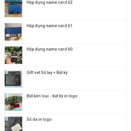
Hộp đựng name card 62
đỉnh
cao
và
đẳng
cấp
Hộp đựng name card 61
Hộp đựng name card 60
Gift set Sổ tay + Bút ký
Bút kim loại - bút ký in logo
Sổ da in logo