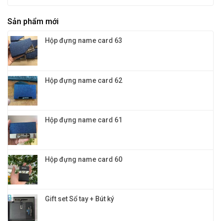
mã
Sổ
và
và
tay
quà
màu
Sản phẩm mới
đa
tặng
sắc
năng
vinh
cho
4in1:
danh
Hộp đựng name card 63
doanh
Quà
nghiệp
tặng
khách
hàng
VIP
Hộp đựng name card 62
đỉnh
cao
và
đẳng
cấp
Hộp đựng name card 61
Hộp đựng name card 60
Gift set Sổ tay + Bút ký