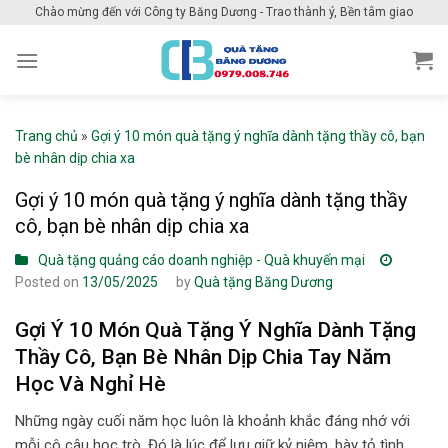
Skip
Chào mừng đến với Công ty Băng Dương - Trao thành ý, Bền tâm giao
to
content
Trang chủ
»
Gợi ý 10 món quà tặng ý nghĩa dành tặng thầy cô, bạn
bè nhân dịp chia xa
Gợi ý 10 món quà tặng ý nghĩa dành tặng thầy
cô, bạn bè nhân dịp chia xa
Quà tặng quảng cáo doanh nghiệp - Quà khuyến mại
Posted on
13/05/2025
by
Quà tặng Băng Dương
Gợi Ý 10 Món Quà Tặng Ý Nghĩa Dành Tặng
Thầy Cô, Bạn Bè Nhân Dịp Chia Tay Năm
Học Và Nghỉ Hè
Những ngày cuối năm học luôn là khoảnh khắc đáng nhớ với
mỗi cô cậu học trò. Đó là lúc để lưu giữ kỷ niệm, bày tỏ tình