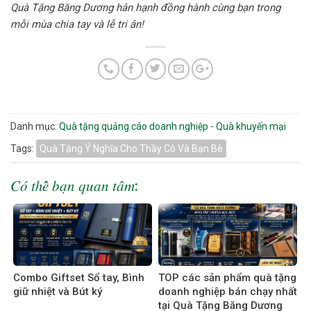
Quà Tặng Băng Dương hân hạnh đồng hành cùng bạn trong
mỗi mùa chia tay và lễ tri ân!
Danh mục:
Quà tặng quảng cáo doanh nghiệp - Quà khuyến mại
Tags:
Quà Tặng Ý Nghĩa Cho Thầy Cô Và Bạn Bè
𝐶𝑜́ 𝑡ℎ𝑒̂̉ 𝑏𝑎̣𝑛 𝑞𝑢𝑎𝑛 𝑡𝑎̂𝑚:
Combo Giftset Sổ tay, Bình
TOP các sản phẩm quà tặng
giữ nhiệt và Bút ký
doanh nghiệp bán chạy nhất
tại Quà Tặng Băng Dương