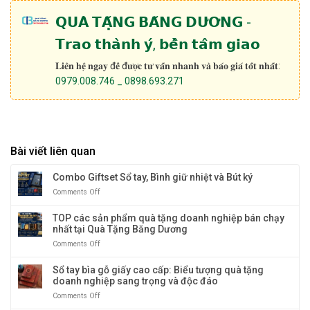
𝗤𝗨𝗔̀ 𝗧𝗔̣̆𝗡𝗚 𝗕𝗔̆𝗡𝗚 𝗗𝗨̛𝗢̛𝗡𝗚 -
𝗧𝗿𝗮𝗼 𝘁𝗵𝗮̀𝗻𝗵 𝘆́, 𝗯𝗲̂̀𝗻 𝘁𝗮̂𝗺 𝗴𝗶𝗮𝗼
𝐋𝐢𝐞̂𝐧 𝐡𝐞̣̂ 𝐧𝐠𝐚𝐲 đ𝐞̂̉ đ𝐮̛𝐨̛̣𝐜 𝐭𝐮̛ 𝐯𝐚̂́𝐧 𝐧𝐡𝐚𝐧𝐡 𝐯𝐚̀ 𝐛𝐚́𝐨 𝐠𝐢𝐚́ 𝐭𝐨̂́𝐭 𝐧𝐡𝐚̂́𝐭:
0979.008.746 _ 0898.693.271
Bài viết liên quan
Combo Giftset Sổ tay, Bình giữ nhiệt và Bút ký
Comments Off
on
Combo
Giftset
TOP các sản phẩm quà tặng doanh nghiệp bán chạy
Sổ
nhất tại Quà Tặng Băng Dương
tay,
Comments Off
on
Bình
TOP
giữ
các
Sổ tay bìa gỗ giấy cao cấp: Biểu tượng quà tặng
nhiệt
sản
doanh nghiệp sang trọng và độc đáo
và
phẩm
Bút
Comments Off
on
quà
ký
Sổ