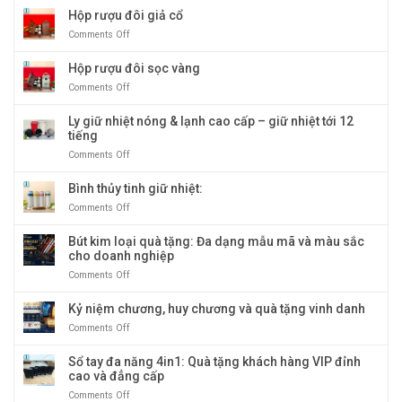
tặng
tay
Hộp rượu đôi giả cổ
doanh
bìa
nghiệp
Comments Off
on
gỗ
bán
Hộp
giấy
chạy
rượu
Hộp rượu đôi sọc vàng
cao
nhất
đôi
cấp:
tại
Comments Off
on
giả
Biểu
Quà
Hộp
cổ
tượng
Tặng
rượu
Ly giữ nhiệt nóng & lạnh cao cấp – giữ nhiệt tới 12
quà
Băng
đôi
tiếng
tặng
Dương
sọc
doanh
Comments Off
on
vàng
nghiệp
Ly
sang
giữ
Bình thủy tinh giữ nhiệt:
trọng
nhiệt
Comments Off
on
và
nóng
Bình
độc
&
thủy
Bút kim loại quà tặng: Đa dạng mẫu mã và màu sắc
đáo
lạnh
tinh
cho doanh nghiệp
cao
giữ
cấp
Comments Off
on
nhiệt:
–
Bút
giữ
kim
Kỷ niệm chương, huy chương và quà tặng vinh danh
nhiệt
loại
tới
Comments Off
on
quà
12
Kỷ
tặng:
tiếng
niệm
Sổ tay đa năng 4in1: Quà tặng khách hàng VIP đỉnh
Đa
chương,
cao và đẳng cấp
dạng
huy
mẫu
Comments Off
on
chương