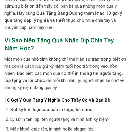
cảm, sự biết ơn đến thầy cô, bạn bè qua những món quà ý
nghĩa. Hãy cùng
Quà Tặng Băng Dương
tham khảo
10 gợi ý
quà tặng đẹp, ý nghĩa và thiết thực
cho mùa chia tay và
chuyển cấp năm nay nhé!
Vì Sao Nên Tặng Quà Nhân Dịp Chia Tay
Năm Học?
Một món quà nhỏ xinh không chỉ thể hiện sự trân trọng, biết ơn
mà còn là cách lưu giữ kỷ niệm tuổi học trò trong veo, hồn
nhiên. Đặc biệt, các món quà có thể
in thông tin người tặng,
lớp tặng và lời chúc
để mỗi khi nhìn lại, người nhận sẽ nhớ về
những kỷ niệm đáng quý ấy.
10 Gợi Ý Quà Tặng Ý Nghĩa Cho Thầy Cô Và Bạn Bè
Bút ký kim loại cao cấp in logo, lời chúc
Ly sứ in tên lớp, tên người tặng và hình ảnh kỷ niệm
Móc khoá khắc tên, in hình hoặc slogan lớp