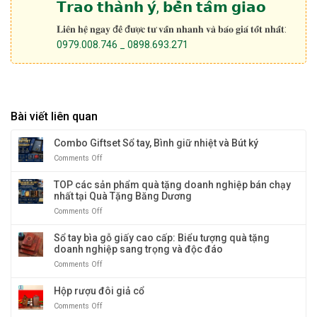
𝗧𝗿𝗮𝗼 𝘁𝗵𝗮̀𝗻𝗵 𝘆́, 𝗯𝗲̂̀𝗻 𝘁𝗮̂𝗺 𝗴𝗶𝗮𝗼
𝐋𝐢𝐞̂𝐧 𝐡𝐞̣̂ 𝐧𝐠𝐚𝐲 đ𝐞̂̉ đ𝐮̛𝐨̛̣𝐜 𝐭𝐮̛ 𝐯𝐚̂́𝐧 𝐧𝐡𝐚𝐧𝐡 𝐯𝐚̀ 𝐛𝐚́𝐨 𝐠𝐢𝐚́ 𝐭𝐨̂́𝐭 𝐧𝐡𝐚̂́𝐭:
0979.008.746 _ 0898.693.271
Bài viết liên quan
Combo Giftset Sổ tay, Bình giữ nhiệt và Bút ký
Comments Off
on
Combo
Giftset
TOP các sản phẩm quà tặng doanh nghiệp bán chạy
Sổ
nhất tại Quà Tặng Băng Dương
tay,
Comments Off
on
Bình
TOP
giữ
các
Sổ tay bìa gỗ giấy cao cấp: Biểu tượng quà tặng
nhiệt
sản
doanh nghiệp sang trọng và độc đáo
và
phẩm
Bút
Comments Off
on
quà
ký
Sổ
tặng
tay
Hộp rượu đôi giả cổ
doanh
bìa
nghiệp
Comments Off
on
gỗ
bán