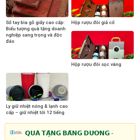
Sổ tay bìa gỗ giấy cao cấp:
Hộp rượu đôi giả cổ
Biểu tượng quà tặng doanh
nghiệp sang trọng và độc
đáo
Hộp rượu đôi sọc vàng
Ly giữ nhiệt nóng & lạnh cao
cấp – giữ nhiệt tới 12 tiếng
𝗤𝗨𝗔̀ 𝗧𝗔̣̆𝗡𝗚 𝗕𝗔̆𝗡𝗚 𝗗𝗨̛𝗢̛𝗡𝗚 -