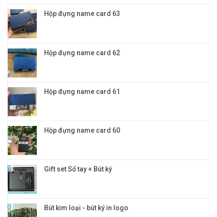
năng
vinh
cho
4in1:
danh
Hộp đựng name card 63
doanh
Quà
nghiệp
tặng
khách
hàng
VIP
Hộp đựng name card 62
đỉnh
cao
và
đẳng
cấp
Hộp đựng name card 61
Hộp đựng name card 60
Gift set Sổ tay + Bút ký
Bút kim loại - bút ký in logo