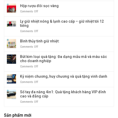
Hộp
giấy
chạy
rượu
Hộp rượu đôi sọc vàng
cao
nhất
đôi
cấp:
tại
Comments Off
on
giả
Biểu
Quà
Hộp
cổ
tượng
Tặng
rượu
Ly giữ nhiệt nóng & lạnh cao cấp – giữ nhiệt tới 12
quà
Băng
đôi
tiếng
tặng
Dương
sọc
doanh
Comments Off
on
vàng
nghiệp
Ly
sang
giữ
Bình thủy tinh giữ nhiệt:
trọng
nhiệt
Comments Off
on
và
nóng
Bình
độc
&
thủy
Bút kim loại quà tặng: Đa dạng mẫu mã và màu sắc
đáo
lạnh
tinh
cho doanh nghiệp
cao
giữ
cấp
Comments Off
on
nhiệt:
–
Bút
giữ
kim
Kỷ niệm chương, huy chương và quà tặng vinh danh
nhiệt
loại
tới
Comments Off
on
quà
12
Kỷ
tặng:
tiếng
niệm
Sổ tay đa năng 4in1: Quà tặng khách hàng VIP đỉnh
Đa
chương,
cao và đẳng cấp
dạng
huy
mẫu
Comments Off
on
chương
mã
Sổ
và
và
tay
quà
màu
Sản phẩm mới
đa
tặng
sắc