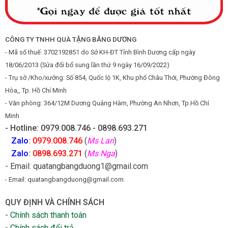
CÔNG TY TNHH QUÀ TẶNG BĂNG DƯƠNG
- Mã số thuế: 3702192851 do Sở KH-ĐT Tỉnh Bình Dương cấp ngày
18/06/2013 (Sửa đổi bổ sung lần thứ 9 ngày 16/09/2022)
- Trụ sở /Kho/xưởng: Số 854, Quốc lộ 1K, Khu phố Châu Thới, Phường Đông
Hòa,, Tp. Hồ Chí Minh
- Văn phòng: 364/12M Dương Quảng Hàm, Phường An Nhơn, Tp.Hồ Chí
Minh
- Hotline: 0979.008.746 - 0898.693.271
Zalo
:
0979.008.746
(
Ms Lan
)
Zalo
:
0898.693.271
(
Ms Nga
)
- Email: quatangbangduong1@gmail.com
- Email: quatangbangduong@gmail.com
QUY ĐỊNH VÀ CHÍNH SÁCH
-
Chính sách thanh toán
-
Chính sách đổi trả