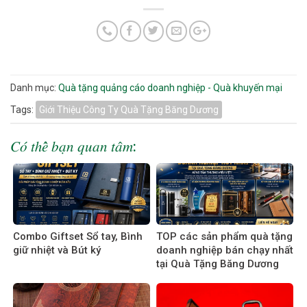
Danh mục:
Quà tặng quảng cáo doanh nghiệp - Quà khuyến mại
Tags:
Giới Thiệu Công Ty Quà Tặng Băng Dương
𝐶𝑜́ 𝑡ℎ𝑒̂̉ 𝑏𝑎̣𝑛 𝑞𝑢𝑎𝑛 𝑡𝑎̂𝑚:
Combo Giftset Sổ tay, Bình
TOP các sản phẩm quà tặng
giữ nhiệt và Bút ký
doanh nghiệp bán chạy nhất
tại Quà Tặng Băng Dương