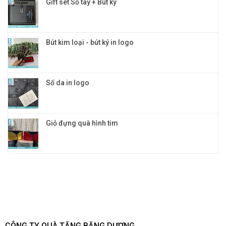
Gift set Sổ tay + Bút ký
Bút kim loại - bút ký in logo
Sổ da in logo
Giỏ đựng quà hình tim
CÔNG TY QUÀ TẶNG BĂNG DƯƠNG