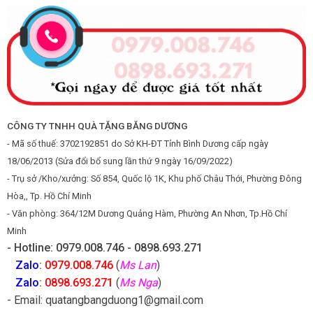
CÔNG TY TNHH QUÀ TẶNG BĂNG DƯƠNG
- Mã số thuế: 3702192851 do Sở KH-ĐT Tỉnh Bình Dương cấp ngày
18/06/2013 (Sửa đổi bổ sung lần thứ 9 ngày 16/09/2022)
- Trụ sở /Kho/xưởng: Số 854, Quốc lộ 1K, Khu phố Châu Thới, Phường Đông
Hòa,, Tp. Hồ Chí Minh
- Văn phòng: 364/12M Dương Quảng Hàm, Phường An Nhơn, Tp.Hồ Chí
Minh
- Hotline: 0979.008.746 - 0898.693.271
Zalo
:
0979.008.746
(
Ms Lan
)
Zalo
:
0898.693.271
(
Ms Nga
)
- Email: quatangbangduong1@gmail.com