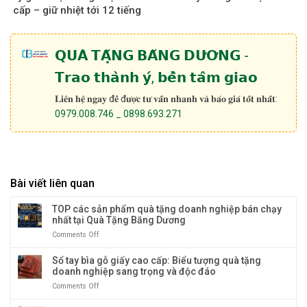
cấp – giữ nhiệt tới 12 tiếng
𝗤𝗨𝗔̀ 𝗧𝗔̣̆𝗡𝗚 𝗕𝗔̆𝗡𝗚 𝗗𝗨̛𝗢̛𝗡𝗚 -
𝗧𝗿𝗮𝗼 𝘁𝗵𝗮̀𝗻𝗵 𝘆́, 𝗯𝗲̂̀𝗻 𝘁𝗮̂𝗺 𝗴𝗶𝗮𝗼
𝐋𝐢𝐞̂𝐧 𝐡𝐞̣̂ 𝐧𝐠𝐚𝐲 đ𝐞̂̉ đ𝐮̛𝐨̛̣𝐜 𝐭𝐮̛ 𝐯𝐚̂́𝐧 𝐧𝐡𝐚𝐧𝐡 𝐯𝐚̀ 𝐛𝐚́𝐨 𝐠𝐢𝐚́ 𝐭𝐨̂́𝐭 𝐧𝐡𝐚̂́𝐭:
0979.008.746 _ 0898.693.271
Bài viết liên quan
TOP các sản phẩm quà tặng doanh nghiệp bán chạy
nhất tại Quà Tặng Băng Dương
Comments Off
on
TOP
các
Sổ tay bìa gỗ giấy cao cấp: Biểu tượng quà tặng
sản
doanh nghiệp sang trọng và độc đáo
phẩm
Comments Off
on
quà
Sổ
tặng