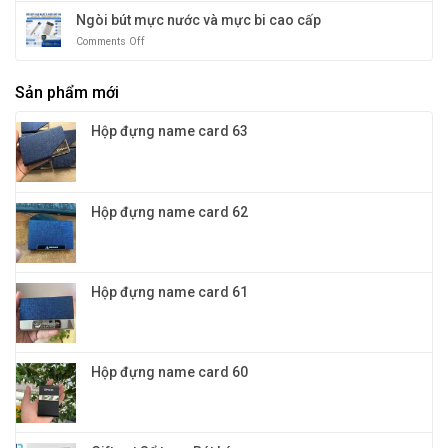
và
và
tay
Ngòi bút mực nước và mực bi cao cấp
quà
màu
đa
tặng
sắc
Comments Off
on
năng
vinh
cho
Ngòi
4in1:
danh
doanh
bút
Quà
nghiệp
Sản phẩm mới
mực
tặng
nước
khách
và
hàng
Hộp đựng name card 63
mực
VIP
bi
đỉnh
cao
cao
cấp
và
đẳng
Hộp đựng name card 62
cấp
Hộp đựng name card 61
Hộp đựng name card 60