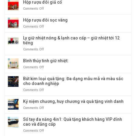
tay
Hộp rượu đôi giả cổ
doanh
bìa
nghiệp
Comments Off
on
gỗ
bán
Hộp
giấy
chạy
rượu
Hộp rượu đôi sọc vàng
cao
nhất
đôi
cấp:
tại
Comments Off
on
giả
Biểu
Quà
Hộp
cổ
tượng
Tặng
rượu
Ly giữ nhiệt nóng & lạnh cao cấp – giữ nhiệt tới 12
quà
Băng
đôi
tiếng
tặng
Dương
sọc
doanh
Comments Off
on
vàng
nghiệp
Ly
sang
giữ
Bình thủy tinh giữ nhiệt:
trọng
nhiệt
Comments Off
on
và
nóng
Bình
độc
&
thủy
Bút kim loại quà tặng: Đa dạng mẫu mã và màu sắc
đáo
lạnh
tinh
cho doanh nghiệp
cao
giữ
cấp
Comments Off
on
nhiệt:
–
Bút
giữ
kim
Kỷ niệm chương, huy chương và quà tặng vinh danh
nhiệt
loại
tới
Comments Off
on
quà
12
Kỷ
tặng:
tiếng
niệm
Sổ tay đa năng 4in1: Quà tặng khách hàng VIP đỉnh
Đa
chương,
cao và đẳng cấp
dạng
huy
mẫu
Comments Off
on
chương
mã
Sổ