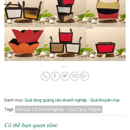
Danh mục:
Quà tặng quảng cáo doanh nghiệp - Quà khuyến mại
Tags:
Giỏ Quà Tết Doanh Nghiệp – Quà Tặng Ý Nghĩa
𝐶𝑜́ 𝑡ℎ𝑒̂̉ 𝑏𝑎̣𝑛 𝑞𝑢𝑎𝑛 𝑡𝑎̂𝑚: