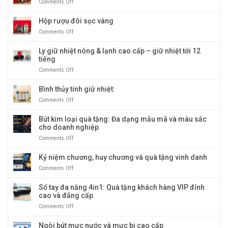
Comments Off
on
gỗ
Hộp
giấy
rượu
Hộp rượu đôi sọc vàng
cao
đôi
cấp:
Comments Off
on
giả
Biểu
Hộp
cổ
tượng
rượu
Ly giữ nhiệt nóng & lạnh cao cấp – giữ nhiệt tới 12
quà
đôi
tiếng
tặng
sọc
doanh
Comments Off
on
vàng
nghiệp
Ly
sang
giữ
Bình thủy tinh giữ nhiệt:
trọng
nhiệt
Comments Off
on
và
nóng
Bình
độc
&
thủy
Bút kim loại quà tặng: Đa dạng mẫu mã và màu sắc
đáo
lạnh
tinh
cho doanh nghiệp
cao
giữ
cấp
Comments Off
on
nhiệt:
–
Bút
giữ
kim
Kỷ niệm chương, huy chương và quà tặng vinh danh
nhiệt
loại
tới
Comments Off
on
quà
12
Kỷ
tặng:
tiếng
niệm
Sổ tay đa năng 4in1: Quà tặng khách hàng VIP đỉnh
Đa
chương,
cao và đẳng cấp
dạng
huy
mẫu
Comments Off
on
chương
mã
Sổ
và
và
tay
Ngòi bút mực nước và mực bi cao cấp
quà
màu