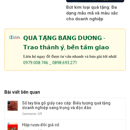
Bút kim loại quà tặng: Đa
dạng mẫu mã và màu sắc
cho doanh nghiệp
𝗤𝗨𝗔̀ 𝗧𝗔̣̆𝗡𝗚 𝗕𝗔̆𝗡𝗚 𝗗𝗨̛𝗢̛𝗡𝗚 -
𝗧𝗿𝗮𝗼 𝘁𝗵𝗮̀𝗻𝗵 𝘆́, 𝗯𝗲̂̀𝗻 𝘁𝗮̂𝗺 𝗴𝗶𝗮𝗼
𝐋𝐢𝐞̂𝐧 𝐡𝐞̣̂ 𝐧𝐠𝐚𝐲 đ𝐞̂̉ đ𝐮̛𝐨̛̣𝐜 𝐭𝐮̛ 𝐯𝐚̂́𝐧 𝐧𝐡𝐚𝐧𝐡 𝐯𝐚̀ 𝐛𝐚́𝐨 𝐠𝐢𝐚́ 𝐭𝐨̂́𝐭 𝐧𝐡𝐚̂́𝐭:
0979.008.746 _ 0898.693.271
Bài viết liên quan
Sổ tay bìa gỗ giấy cao cấp: Biểu tượng quà tặng
doanh nghiệp sang trọng và độc đáo
Comments Off
on
Sổ
tay
Hộp rượu đôi giả cổ
bìa