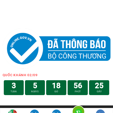
QUỐC KHÁNH 02/09
3
5
18
56
24
TUẦN
NGÀYS
GIỜ
PHÚT
GIÂY
Hotline: 0979.008.746