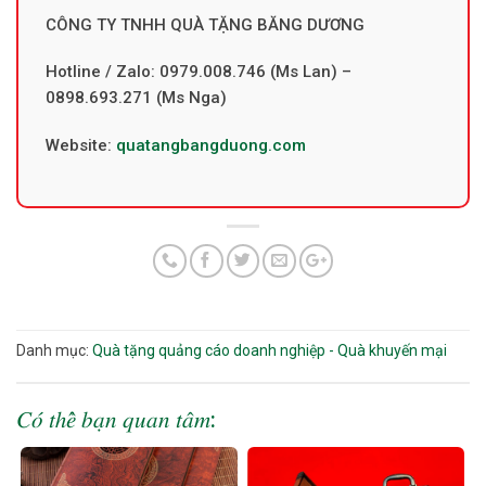
CÔNG TY TNHH QUÀ TẶNG BĂNG DƯƠNG
Hotline / Zalo: 0979.008.746 (Ms Lan) –
0898.693.271 (Ms Nga)
Website:
quatangbangduong.com
Danh mục:
Quà tặng quảng cáo doanh nghiệp - Quà khuyến mại
𝐶𝑜́ 𝑡ℎ𝑒̂̉ 𝑏𝑎̣𝑛 𝑞𝑢𝑎𝑛 𝑡𝑎̂𝑚: