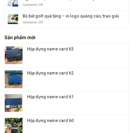
đa
tặng
sắc
Comments Off
on
năng
vinh
cho
Ngòi
4in1:
danh
doanh
bút
Bộ bút golf quà tặng – in logo quảng cáo, trao giải
Quà
nghiệp
mực
tặng
Comments Off
on
nước
khách
Bộ
và
hàng
bút
mực
VIP
Sản phẩm mới
golf
bi
đỉnh
quà
cao
cao
tặng
cấp
Hộp đựng name card 63
và
–
đẳng
in
cấp
logo
quảng
cáo,
Hộp đựng name card 62
trao
giải
Hộp đựng name card 61
Hộp đựng name card 60