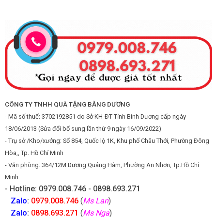
CÔNG TY TNHH QUÀ TẶNG BĂNG DƯƠNG
- Mã số thuế: 3702192851 do Sở KH-ĐT Tỉnh Bình Dương cấp ngày
18/06/2013 (Sửa đổi bổ sung lần thứ 9 ngày 16/09/2022)
- Trụ sở /Kho/xưởng: Số 854, Quốc lộ 1K, Khu phố Châu Thới, Phường Đông
Hòa,, Tp. Hồ Chí Minh
- Văn phòng: 364/12M Dương Quảng Hàm, Phường An Nhơn, Tp.Hồ Chí
Minh
- Hotline: 0979.008.746 - 0898.693.271
Zalo
:
0979.008.746
(
Ms Lan
)
Zalo
:
0898.693.271
(
Ms Nga
)