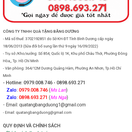
CÔNG TY TNHH QUÀ TẶNG BĂNG DƯƠNG
- Mã số thuế: 3702192851 do Sở KH-ĐT Tỉnh Bình Dương cấp ngày
18/06/2013 (Sửa đổi bổ sung lần thứ 9 ngày 16/09/2022)
- Trụ sở /Kho/xưởng: Số 854, Quốc lộ 1K, Khu phố Châu Thới, Phường Đông
Hòa,, Tp. Hồ Chí Minh
- Văn phòng: 364/12M Dương Quảng Hàm, Phường An Nhơn, Tp.Hồ Chí
Minh
- Hotline: 0979.008.746 - 0898.693.271
Zalo
:
0979.008.746
(
Ms Lan
)
Zalo
:
0898.693.271
(
Ms Nga
)
- Email: quatangbangduong1@gmail.com
- Email: quatangbangduong@gmail.com
QUY ĐỊNH VÀ CHÍNH SÁCH