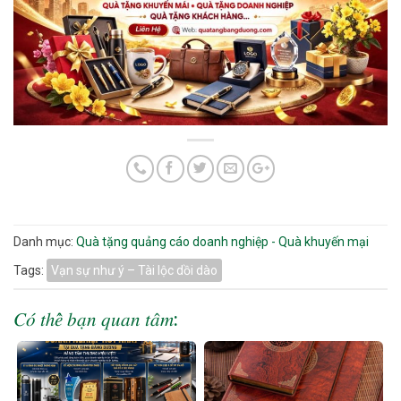
Danh mục:
Quà tặng quảng cáo doanh nghiệp - Quà khuyến mại
Tags:
Vạn sự như ý – Tài lộc dồi dào
𝐶𝑜́ 𝑡ℎ𝑒̂̉ 𝑏𝑎̣𝑛 𝑞𝑢𝑎𝑛 𝑡𝑎̂𝑚: