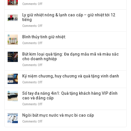
đôi
cấp:
tại
Comments Off
on
giả
Biểu
Quà
Hộp
cổ
tượng
Tặng
rượu
Ly giữ nhiệt nóng & lạnh cao cấp – giữ nhiệt tới 12
quà
Băng
đôi
tiếng
tặng
Dương
sọc
doanh
Comments Off
on
vàng
nghiệp
Ly
sang
giữ
Bình thủy tinh giữ nhiệt:
trọng
nhiệt
Comments Off
on
và
nóng
Bình
độc
&
thủy
Bút kim loại quà tặng: Đa dạng mẫu mã và màu sắc
đáo
lạnh
tinh
cho doanh nghiệp
cao
giữ
cấp
Comments Off
on
nhiệt:
–
Bút
giữ
kim
Kỷ niệm chương, huy chương và quà tặng vinh danh
nhiệt
loại
tới
Comments Off
on
quà
12
Kỷ
tặng:
tiếng
niệm
Sổ tay đa năng 4in1: Quà tặng khách hàng VIP đỉnh
Đa
chương,
cao và đẳng cấp
dạng
huy
mẫu
Comments Off
on
chương
mã
Sổ
và
và
tay
Ngòi bút mực nước và mực bi cao cấp
quà
màu
đa
tặng
sắc
Comments Off
on
năng
vinh
cho
Ngòi
4in1:
danh
doanh
bút