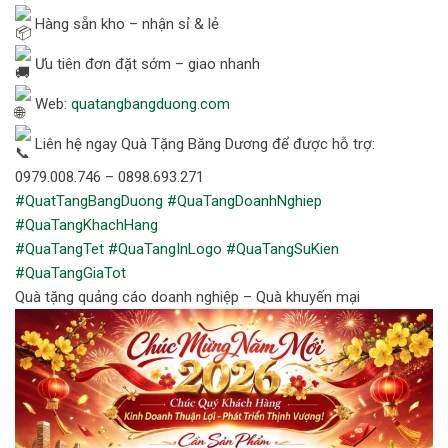
Hàng sẵn kho – nhận sỉ & lẻ
Ưu tiên đơn đặt sớm – giao nhanh
Web:
quatangbangduong.com
Liên hệ ngay Quà Tặng Băng Dương để được hỗ trợ:
0979.008.746 – 0898.693.271
#QuatTangBangDuong
#QuaTangDoanhNghiep
#QuaTangKhachHang
#QuaTangTet
#QuaTangInLogo
#QuaTangSuKien
#QuaTangGiaTot
Quà tặng quảng cáo doanh nghiệp – Quà khuyến mại