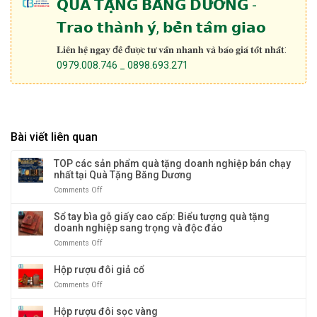
𝗤𝗨𝗔̀ 𝗧𝗔̣̆𝗡𝗚 𝗕𝗔̆𝗡𝗚 𝗗𝗨̛𝗢̛𝗡𝗚 -
𝗧𝗿𝗮𝗼 𝘁𝗵𝗮̀𝗻𝗵 𝘆́, 𝗯𝗲̂̀𝗻 𝘁𝗮̂𝗺 𝗴𝗶𝗮𝗼
𝐋𝐢𝐞̂𝐧 𝐡𝐞̣̂ 𝐧𝐠𝐚𝐲 đ𝐞̂̉ đ𝐮̛𝐨̛̣𝐜 𝐭𝐮̛ 𝐯𝐚̂́𝐧 𝐧𝐡𝐚𝐧𝐡 𝐯𝐚̀ 𝐛𝐚́𝐨 𝐠𝐢𝐚́ 𝐭𝐨̂́𝐭 𝐧𝐡𝐚̂́𝐭:
0979.008.746 _ 0898.693.271
Bài viết liên quan
TOP các sản phẩm quà tặng doanh nghiệp bán chạy
nhất tại Quà Tặng Băng Dương
Comments Off
on
TOP
các
Sổ tay bìa gỗ giấy cao cấp: Biểu tượng quà tặng
sản
doanh nghiệp sang trọng và độc đáo
phẩm
Comments Off
on
quà
Sổ
tặng
tay
Hộp rượu đôi giả cổ
doanh
bìa
nghiệp
Comments Off
on
gỗ
bán
Hộp
giấy
chạy
rượu
Hộp rượu đôi sọc vàng
cao
nhất