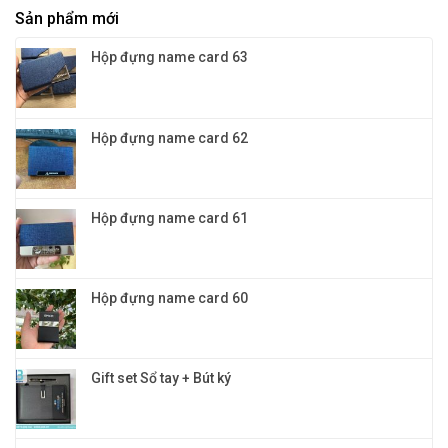
Quà
nghiệp
Sản phẩm mới
mực
tặng
nước
khách
và
hàng
Hộp đựng name card 63
mực
VIP
bi
đỉnh
cao
cao
cấp
và
đẳng
Hộp đựng name card 62
cấp
Hộp đựng name card 61
Hộp đựng name card 60
Gift set Sổ tay + Bút ký