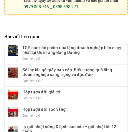
𝐋𝐢𝐞̂𝐧 𝐡𝐞̣̂ 𝐧𝐠𝐚𝐲 đ𝐞̂̉ đ𝐮̛𝐨̛̣𝐜 𝐭𝐮̛ 𝐯𝐚̂́𝐧 𝐧𝐡𝐚𝐧𝐡 𝐯𝐚̀ 𝐛𝐚́𝐨 𝐠𝐢𝐚́ 𝐭𝐨̂́𝐭 𝐧𝐡𝐚̂́𝐭:
0979.008.746 _ 0898.693.271
Bài viết liên quan
TOP các sản phẩm quà tặng doanh nghiệp bán chạy
nhất tại Quà Tặng Băng Dương
Comments Off
on
TOP
các
Sổ tay bìa gỗ giấy cao cấp: Biểu tượng quà tặng
sản
doanh nghiệp sang trọng và độc đáo
phẩm
Comments Off
on
quà
Sổ
tặng
tay
Hộp rượu đôi giả cổ
doanh
bìa
nghiệp
Comments Off
on
gỗ
bán
Hộp
giấy
chạy
rượu
Hộp rượu đôi sọc vàng
cao
nhất
đôi
cấp:
tại
Comments Off
on
giả
Biểu
Quà
Hộp
cổ
tượng
Tặng
rượu
Ly giữ nhiệt nóng & lạnh cao cấp – giữ nhiệt tới 12
quà
Băng
đôi
tiếng