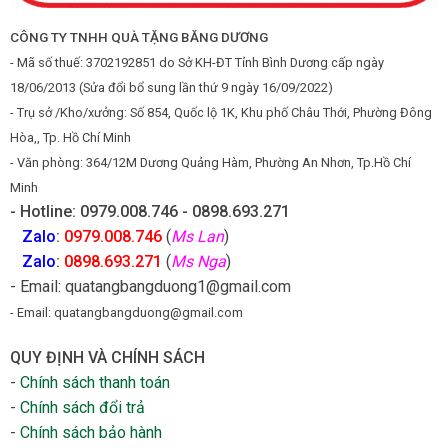
CÔNG TY TNHH QUÀ TẶNG BĂNG DƯƠNG
- Mã số thuế: 3702192851 do Sở KH-ĐT Tỉnh Bình Dương cấp ngày
18/06/2013 (Sửa đổi bổ sung lần thứ 9 ngày 16/09/2022)
- Trụ sở /Kho/xưởng: Số 854, Quốc lộ 1K, Khu phố Châu Thới, Phường Đông
Hòa,, Tp. Hồ Chí Minh
- Văn phòng: 364/12M Dương Quảng Hàm, Phường An Nhơn, Tp.Hồ Chí
Minh
- Hotline: 0979.008.746 - 0898.693.271
Zalo
:
0979.008.746
(
Ms Lan
)
Zalo
:
0898.693.271
(
Ms Nga
)
- Email: quatangbangduong1@gmail.com
- Email: quatangbangduong@gmail.com
QUY ĐỊNH VÀ CHÍNH SÁCH
-
Chính sách thanh toán
-
Chính sách đổi trả
-
Chính sách bảo hành