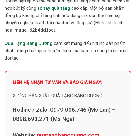
Doanh nghiệp có thể nâng tầm giá trị tặng phẩm bằng cách kết
hợp bút ký cùng
sổ tay quà tặng
cao cấp. Một bộ sản phẩm
đồng bộ không chỉ tăng tính hữu dụng mà còn thể hiện sự
chuyên nghiệp tuyệt đối của đơn vị tặng quà (Hình ảnh minh
họa
image_62b4dd.jpg
).
Quà Tặng Băng Dương
cam kết mang đến những sản phẩm
chất lượng nhất, giúp thương hiệu của bạn tỏa sáng trong mắt
đối tác.
LIÊN HỆ NHẬN TƯ VẤN VÀ BÁO GIÁ NGAY:
XƯỞNG SẢN XUẤT QUÀ TẶNG BĂNG DƯƠNG:
Hotline / Zalo: 0979.008.746 (Ms Lan) –
0898.693.271 (Ms Nga)
Website:
quatangbangduong.com