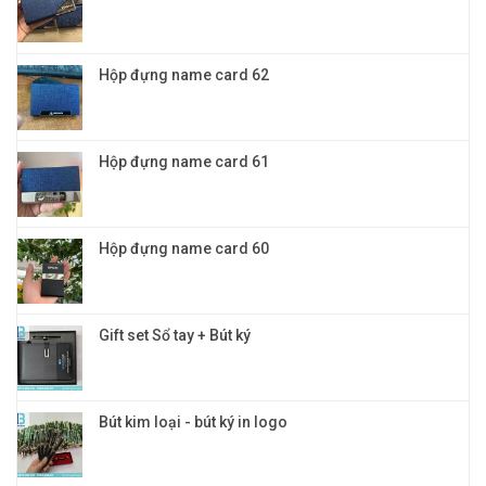
bi
đỉnh
cao
cao
cấp
và
đẳng
Hộp đựng name card 62
cấp
Hộp đựng name card 61
Hộp đựng name card 60
Gift set Sổ tay + Bút ký
Bút kim loại - bút ký in logo