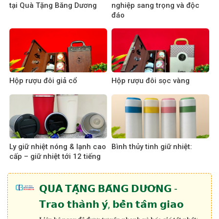
tại Quà Tặng Băng Dương
nghiệp sang trọng và độc
đáo
Hộp rượu đôi giả cổ
Hộp rượu đôi sọc vàng
Ly giữ nhiệt nóng & lạnh cao
Bình thủy tinh giữ nhiệt:
cấp – giữ nhiệt tới 12 tiếng
𝗤𝗨𝗔̀ 𝗧𝗔̣̆𝗡𝗚 𝗕𝗔̆𝗡𝗚 𝗗𝗨̛𝗢̛𝗡𝗚 -
𝗧𝗿𝗮𝗼 𝘁𝗵𝗮̀𝗻𝗵 𝘆́, 𝗯𝗲̂̀𝗻 𝘁𝗮̂𝗺 𝗴𝗶𝗮𝗼