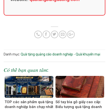
Danh mục:
Quà tặng quảng cáo doanh nghiệp - Quà khuyến mại
𝐶𝑜́ 𝑡ℎ𝑒̂̉ 𝑏𝑎̣𝑛 𝑞𝑢𝑎𝑛 𝑡𝑎̂𝑚:
TOP các sản phẩm quà tặng
Sổ tay bìa gỗ giấy cao cấp:
doanh nghiệp bán chạy nhất
Biểu tượng quà tặng doanh