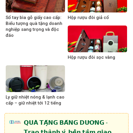
Sổ tay bìa gỗ giấy cao cấp:
Hộp rượu đôi giả cổ
Biểu tượng quà tặng doanh
nghiệp sang trọng và độc
đáo
Hộp rượu đôi sọc vàng
Ly giữ nhiệt nóng & lạnh cao
cấp – giữ nhiệt tới 12 tiếng
𝗤𝗨𝗔̀ 𝗧𝗔̣̆𝗡𝗚 𝗕𝗔̆𝗡𝗚 𝗗𝗨̛𝗢̛𝗡𝗚 -
𝗧𝗿𝗮𝗼 𝘁𝗵𝗮̀𝗻𝗵 𝘆́, 𝗯𝗲̂̀𝗻 𝘁𝗮̂𝗺 𝗴𝗶𝗮𝗼