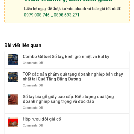
𝐋𝐢𝐞̂𝐧 𝐡𝐞̣̂ 𝐧𝐠𝐚𝐲 đ𝐞̂̉ đ𝐮̛𝐨̛̣𝐜 𝐭𝐮̛ 𝐯𝐚̂́𝐧 𝐧𝐡𝐚𝐧𝐡 𝐯𝐚̀ 𝐛𝐚́𝐨 𝐠𝐢𝐚́ 𝐭𝐨̂́𝐭 𝐧𝐡𝐚̂́𝐭:
0979.008.746 _ 0898.693.271
Bài viết liên quan
Combo Giftset Sổ tay, Bình giữ nhiệt và Bút ký
Comments Off
on
Combo
Giftset
TOP các sản phẩm quà tặng doanh nghiệp bán chạy
Sổ
nhất tại Quà Tặng Băng Dương
tay,
Comments Off
on
Bình
TOP
giữ
các
Sổ tay bìa gỗ giấy cao cấp: Biểu tượng quà tặng
nhiệt
sản
doanh nghiệp sang trọng và độc đáo
và
phẩm
Bút
Comments Off
on
quà
ký
Sổ
tặng
tay
Hộp rượu đôi giả cổ
doanh
bìa
nghiệp
Comments Off
on
gỗ
bán
Hộp
giấy
chạy