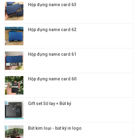
4in1:
danh
Hộp đựng name card 63
doanh
Quà
nghiệp
tặng
khách
hàng
VIP
Hộp đựng name card 62
đỉnh
cao
và
đẳng
cấp
Hộp đựng name card 61
Hộp đựng name card 60
Gift set Sổ tay + Bút ký
Bút kim loại - bút ký in logo