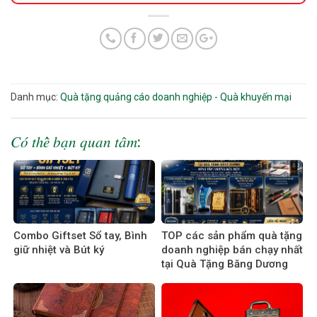
Danh mục:
Quà tặng quảng cáo doanh nghiệp - Quà khuyến mại
𝐶𝑜́ 𝑡ℎ𝑒̂̉ 𝑏𝑎̣𝑛 𝑞𝑢𝑎𝑛 𝑡𝑎̂𝑚:
Combo Giftset Sổ tay, Bình
TOP các sản phẩm quà tặng
giữ nhiệt và Bút ký
doanh nghiệp bán chạy nhất
tại Quà Tặng Băng Dương