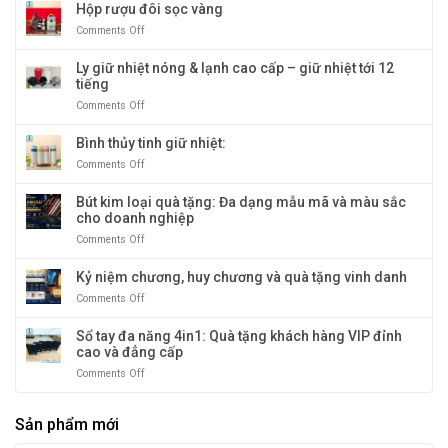
rượu
Hộp rượu đôi sọc vàng
cao
nhất
đôi
cấp:
tại
Comments Off
on
giả
Biểu
Quà
Hộp
cổ
tượng
Tặng
rượu
Ly giữ nhiệt nóng & lạnh cao cấp – giữ nhiệt tới 12
quà
Băng
đôi
tiếng
tặng
Dương
sọc
doanh
Comments Off
on
vàng
nghiệp
Ly
sang
giữ
Bình thủy tinh giữ nhiệt:
trọng
nhiệt
Comments Off
on
và
nóng
Bình
độc
&
thủy
Bút kim loại quà tặng: Đa dạng mẫu mã và màu sắc
đáo
lạnh
tinh
cho doanh nghiệp
cao
giữ
cấp
Comments Off
on
nhiệt:
–
Bút
giữ
kim
Kỷ niệm chương, huy chương và quà tặng vinh danh
nhiệt
loại
tới
Comments Off
on
quà
12
Kỷ
tặng:
tiếng
niệm
Sổ tay đa năng 4in1: Quà tặng khách hàng VIP đỉnh
Đa
chương,
cao và đẳng cấp
dạng
huy
mẫu
Comments Off
on
chương
mã
Sổ
và
và
tay
quà
màu
Sản phẩm mới
đa
tặng
sắc
năng
vinh
cho