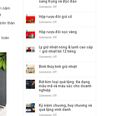
sang trọng và độc đáo
ký
quà
Comments Off
on
ầm nắm
tặng
Sổ
doanh
g
.
tay
Hộp rượu đôi giả cổ
nghiệp
bìa
bán
Comments Off
on
trên thân
gỗ
chạy
Hộp
giấy
nhất
rượu
Hộp rượu đôi sọc vàng
cao
tại
đôi
cấp:
Quà
g toàn
Comments Off
on
giả
Biểu
Tặng
Hộp
cổ
tượng
Băng
rượu
Ly giữ nhiệt nóng & lạnh cao cấp
quà
Dương
đôi
– giữ nhiệt tới 12 tiếng
tặng
sọc
doanh
Comments Off
on
vàng
nghiệp
Ly
sang
giữ
Bình thủy tinh giữ nhiệt:
trọng
nhiệt
Comments Off
on
và
nóng
Bình
độc
&
thủy
Bút kim loại quà tặng: Đa dạng
đáo
lạnh
tinh
mẫu mã và màu sắc cho doanh
cao
giữ
nghiệp
cấp
nhiệt:
–
Comments Off
on
giữ
Bút
nhiệt
kim
Kỷ niệm chương, huy chương và
tới
loại
quà tặng vinh danh
12
quà
tiếng
Comments Off
on