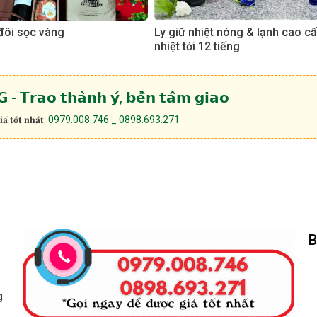
đôi sọc vàng
Ly giữ nhiệt nóng & lạnh cao cấ
nhiệt tới 12 tiếng
- 𝗧𝗿𝗮𝗼 𝘁𝗵𝗮̀𝗻𝗵 𝘆́, 𝗯𝗲̂̀𝗻 𝘁𝗮̂𝗺 𝗴𝗶𝗮𝗼
́ 𝐭𝐨̂́𝐭 𝐧𝐡𝐚̂́𝐭:
0979.008.746 _ 0898.693.271
B
g