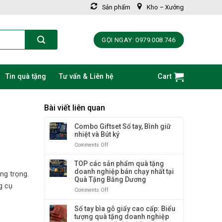
Sản phẩm
Kho – Xưởng
GỌI NGAY: 0979.008.746
Tin quà tặng
Tư vấn & Liên hệ
Cart
Bài viết liên quan
Combo Giftset Sổ tay, Bình giữ
g
nhiệt và Bút ký
Comments Off
on
Combo
Giftset
TOP các sản phẩm quà tặng
Sổ
doanh nghiệp bán chạy nhất tại
ng trọng.
tay,
Quà Tặng Băng Dương
Bình
g cụ
Comments Off
on
giữ
TOP
nhiệt
các
Sổ tay bìa gỗ giấy cao cấp: Biểu
và
sản
tượng quà tặng doanh nghiệp
Bút
phẩm