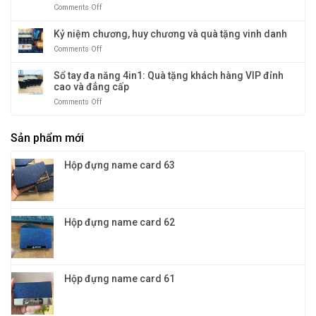
cấp
Comments Off
on
nhiệt:
–
Bút
giữ
kim
Kỷ niệm chương, huy chương và quà tặng vinh danh
nhiệt
loại
tới
Comments Off
on
quà
12
Kỷ
tặng:
tiếng
niệm
Sổ tay đa năng 4in1: Quà tặng khách hàng VIP đỉnh
Đa
chương,
cao và đẳng cấp
dạng
huy
mẫu
Comments Off
on
chương
mã
Sổ
và
và
tay
quà
màu
Sản phẩm mới
đa
tặng
sắc
năng
vinh
cho
4in1:
danh
Hộp đựng name card 63
doanh
Quà
nghiệp
tặng
khách
hàng
VIP
Hộp đựng name card 62
đỉnh
cao
và
đẳng
cấp
Hộp đựng name card 61