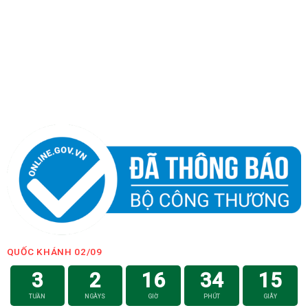
QUỐC KHÁNH 02/09
3
2
16
34
14
TUẦN
NGÀYS
GIỜ
PHÚT
GIÂY