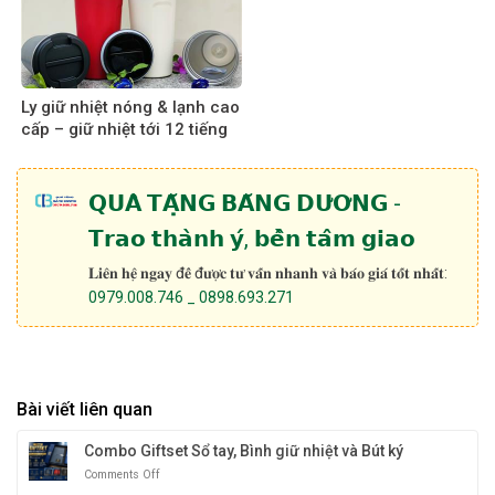
Ly giữ nhiệt nóng & lạnh cao
cấp – giữ nhiệt tới 12 tiếng
𝗤𝗨𝗔̀ 𝗧𝗔̣̆𝗡𝗚 𝗕𝗔̆𝗡𝗚 𝗗𝗨̛𝗢̛𝗡𝗚 -
𝗧𝗿𝗮𝗼 𝘁𝗵𝗮̀𝗻𝗵 𝘆́, 𝗯𝗲̂̀𝗻 𝘁𝗮̂𝗺 𝗴𝗶𝗮𝗼
𝐋𝐢𝐞̂𝐧 𝐡𝐞̣̂ 𝐧𝐠𝐚𝐲 đ𝐞̂̉ đ𝐮̛𝐨̛̣𝐜 𝐭𝐮̛ 𝐯𝐚̂́𝐧 𝐧𝐡𝐚𝐧𝐡 𝐯𝐚̀ 𝐛𝐚́𝐨 𝐠𝐢𝐚́ 𝐭𝐨̂́𝐭 𝐧𝐡𝐚̂́𝐭:
0979.008.746 _ 0898.693.271
Bài viết liên quan
Combo Giftset Sổ tay, Bình giữ nhiệt và Bút ký
Comments Off
on
Combo