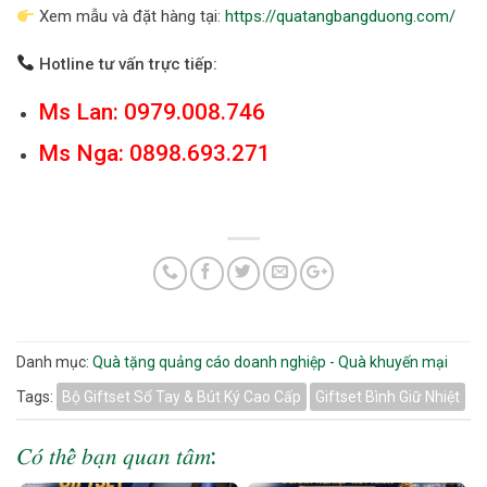
Xem mẫu và đặt hàng tại:
https://quatangbangduong.com/
Hotline tư vấn trực tiếp:
Ms Lan:
0979.008.746
Ms Nga:
0898.693.271
Danh mục:
Quà tặng quảng cáo doanh nghiệp - Quà khuyến mại
Tags:
Bộ Giftset Sổ Tay & Bút Ký Cao Cấp
Giftset Bình Giữ Nhiệt
𝐶𝑜́ 𝑡ℎ𝑒̂̉ 𝑏𝑎̣𝑛 𝑞𝑢𝑎𝑛 𝑡𝑎̂𝑚: