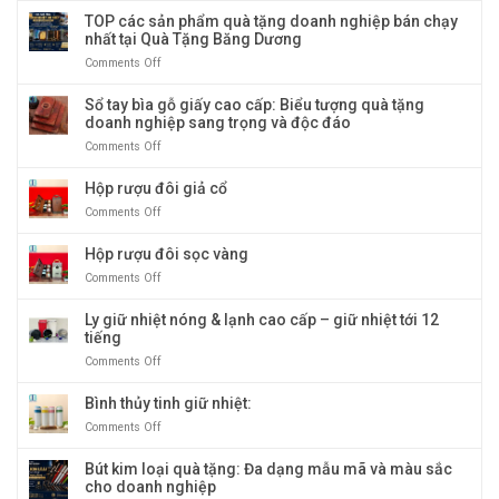
Giftset
TOP các sản phẩm quà tặng doanh nghiệp bán chạy
Sổ
nhất tại Quà Tặng Băng Dương
tay,
Comments Off
on
Bình
TOP
giữ
các
Sổ tay bìa gỗ giấy cao cấp: Biểu tượng quà tặng
nhiệt
sản
doanh nghiệp sang trọng và độc đáo
và
phẩm
Bút
Comments Off
on
quà
ký
Sổ
tặng
tay
Hộp rượu đôi giả cổ
doanh
bìa
nghiệp
Comments Off
on
gỗ
bán
Hộp
giấy
chạy
rượu
Hộp rượu đôi sọc vàng
cao
nhất
đôi
cấp:
tại
Comments Off
on
giả
Biểu
Quà
Hộp
cổ
tượng
Tặng
rượu
Ly giữ nhiệt nóng & lạnh cao cấp – giữ nhiệt tới 12
quà
Băng
đôi
tiếng
tặng
Dương
sọc
doanh
Comments Off
on
vàng
nghiệp
Ly
sang
giữ
Bình thủy tinh giữ nhiệt:
trọng
nhiệt
Comments Off
on
và
nóng
Bình
độc
&
thủy
Bút kim loại quà tặng: Đa dạng mẫu mã và màu sắc
đáo
lạnh
tinh
cho doanh nghiệp
cao
giữ