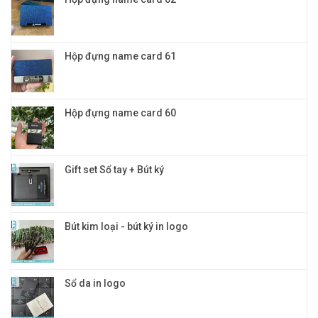
cấp
Hộp đựng name card 61
Hộp đựng name card 60
Gift set Sổ tay + Bút ký
Bút kim loại - bút ký in logo
Sổ da in logo