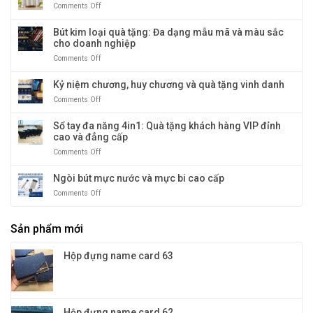
Comments Off
on
và
nóng
Bình
độc
&
thủy
Bút kim loại quà tặng: Đa dạng mẫu mã và màu sắc
đáo
lạnh
tinh
cho doanh nghiệp
cao
giữ
cấp
Comments Off
on
nhiệt:
–
Bút
giữ
kim
Kỷ niệm chương, huy chương và quà tặng vinh danh
nhiệt
loại
tới
Comments Off
on
quà
12
Kỷ
tặng:
tiếng
niệm
Sổ tay đa năng 4in1: Quà tặng khách hàng VIP đỉnh
Đa
chương,
cao và đẳng cấp
dạng
huy
mẫu
Comments Off
on
chương
mã
Sổ
và
và
tay
Ngòi bút mực nước và mực bi cao cấp
quà
màu
đa
tặng
sắc
Comments Off
on
năng
vinh
cho
Ngòi
4in1:
danh
doanh
bút
Quà
nghiệp
Sản phẩm mới
mực
tặng
nước
khách
và
hàng
Hộp đựng name card 63
mực
VIP
bi
đỉnh
cao
cao
cấp
và
đẳng
Hộp đựng name card 62