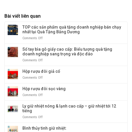
Bài viết liên quan
TOP các sản phẩm quà tặng doanh nghiệp bán chạy
nhất tại Quà Tặng Băng Dương
Comments Off
on
TOP
các
Sổ tay bìa gỗ giấy cao cấp: Biểu tượng quà tặng
sản
doanh nghiệp sang trọng và độc đáo
phẩm
Comments Off
on
quà
Sổ
tặng
tay
Hộp rượu đôi giả cổ
doanh
bìa
nghiệp
Comments Off
on
gỗ
bán
Hộp
giấy
chạy
rượu
Hộp rượu đôi sọc vàng
cao
nhất
đôi
cấp:
tại
Comments Off
on
giả
Biểu
Quà
Hộp
cổ
tượng
Tặng
rượu
Ly giữ nhiệt nóng & lạnh cao cấp – giữ nhiệt tới 12
quà
Băng
đôi
tiếng
tặng
Dương
sọc
doanh
Comments Off
on
vàng
nghiệp
Ly
sang
giữ
Bình thủy tinh giữ nhiệt:
trọng
nhiệt