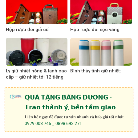
Hộp rượu đôi giả cổ
Hộp rượu đôi sọc vàng
Ly giữ nhiệt nóng & lạnh cao
Bình thủy tinh giữ nhiệt:
cấp – giữ nhiệt tới 12 tiếng
𝗤𝗨𝗔̀ 𝗧𝗔̣̆𝗡𝗚 𝗕𝗔̆𝗡𝗚 𝗗𝗨̛𝗢̛𝗡𝗚 -
𝗧𝗿𝗮𝗼 𝘁𝗵𝗮̀𝗻𝗵 𝘆́, 𝗯𝗲̂̀𝗻 𝘁𝗮̂𝗺 𝗴𝗶𝗮𝗼
𝐋𝐢𝐞̂𝐧 𝐡𝐞̣̂ 𝐧𝐠𝐚𝐲 đ𝐞̂̉ đ𝐮̛𝐨̛̣𝐜 𝐭𝐮̛ 𝐯𝐚̂́𝐧 𝐧𝐡𝐚𝐧𝐡 𝐯𝐚̀ 𝐛𝐚́𝐨 𝐠𝐢𝐚́ 𝐭𝐨̂́𝐭 𝐧𝐡𝐚̂́𝐭:
0979.008.746 _ 0898.693.271