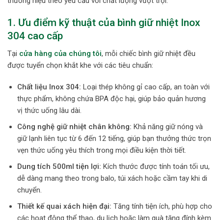
thương hiệu theo yêu cầu với chất lượng vượt trội.
1. Ưu điểm kỹ thuật của bình giữ nhiệt Inox
304 cao cấp
Tại
cửa hàng của chúng tôi
, mỗi chiếc bình giữ nhiệt đều
được tuyển chọn khắt khe với các tiêu chuẩn:
Chất liệu Inox 304:
Loại thép không gỉ cao cấp, an toàn với
thực phẩm, không chứa BPA độc hại, giúp bảo quản hương
vị thức uống lâu dài.
Công nghệ giữ nhiệt chân không:
Khả năng giữ nóng và
giữ lạnh liên tục từ 6 đến 12 tiếng, giúp bạn thưởng thức trọn
vẹn thức uống yêu thích trong mọi điều kiện thời tiết.
Dung tích 500ml tiện lợi:
Kích thước được tính toán tối ưu,
dễ dàng mang theo trong balo, túi xách hoặc cầm tay khi di
chuyển.
Thiết kế quai xách hiện đại:
Tăng tính tiện ích, phù hợp cho
các hoạt động thể thao, du lịch hoặc làm quà tặng đính kèm