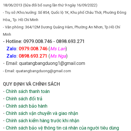
18/06/2013 (Sửa đổi bổ sung lần thứ 9 ngày 16/09/2022)
- Trụ sở /Kho/xưởng: Số 854, Quốc lộ 1K, Khu phố Châu Thới, Phường Đông
Hòa,, Tp. Hồ Chí Minh
- Văn phòng: 364/12M Dương Quảng Hàm, Phường An Nhơn, Tp.Hồ Chí
Minh
- Hotline: 0979.008.746 - 0898.693.271
Zalo
:
0979.008.746
(
Ms Lan
)
Zalo
:
0898.693.271
(
Ms Nga
)
- Email: quatangbangduong1@gmail.com
- Email: quatangbangduong@gmail.com
QUY ĐỊNH VÀ CHÍNH SÁCH
-
Chính sách thanh toán
-
Chính sách đổi trả
-
Chính sách bảo hành
-
Chính sách vận chuyển và giao nhận
-
Chính sách kiểm hàng trước khi nhận
-
Chính sách bảo vệ thông tin cá nhân của người tiêu dùng