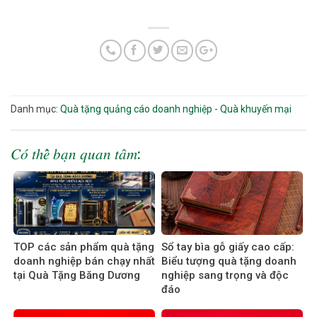
Danh mục:
Quà tặng quảng cáo doanh nghiệp - Quà khuyến mại
𝐶𝑜́ 𝑡ℎ𝑒̂̉ 𝑏𝑎̣𝑛 𝑞𝑢𝑎𝑛 𝑡𝑎̂𝑚:
TOP các sản phẩm quà tặng
Sổ tay bìa gỗ giấy cao cấp:
doanh nghiệp bán chạy nhất
Biểu tượng quà tặng doanh
tại Quà Tặng Băng Dương
nghiệp sang trọng và độc
đáo