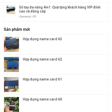
12
Kỷ
tặng:
tiếng
niệm
Sổ tay đa năng 4in1: Quà tặng khách hàng VIP đỉnh
Đa
chương,
cao và đẳng cấp
dạng
huy
mẫu
Comments Off
on
chương
mã
Sổ
và
và
tay
quà
màu
Sản phẩm mới
đa
tặng
sắc
năng
vinh
cho
4in1:
danh
Hộp đựng name card 63
doanh
Quà
nghiệp
tặng
khách
hàng
VIP
Hộp đựng name card 62
đỉnh
cao
và
đẳng
cấp
Hộp đựng name card 61
Hộp đựng name card 60