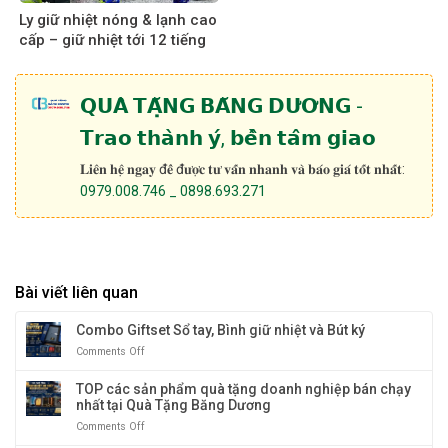
Ly giữ nhiệt nóng & lạnh cao
cấp – giữ nhiệt tới 12 tiếng
𝗤𝗨𝗔̀ 𝗧𝗔̣̆𝗡𝗚 𝗕𝗔̆𝗡𝗚 𝗗𝗨̛𝗢̛𝗡𝗚 -
𝗧𝗿𝗮𝗼 𝘁𝗵𝗮̀𝗻𝗵 𝘆́, 𝗯𝗲̂̀𝗻 𝘁𝗮̂𝗺 𝗴𝗶𝗮𝗼
𝐋𝐢𝐞̂𝐧 𝐡𝐞̣̂ 𝐧𝐠𝐚𝐲 đ𝐞̂̉ đ𝐮̛𝐨̛̣𝐜 𝐭𝐮̛ 𝐯𝐚̂́𝐧 𝐧𝐡𝐚𝐧𝐡 𝐯𝐚̀ 𝐛𝐚́𝐨 𝐠𝐢𝐚́ 𝐭𝐨̂́𝐭 𝐧𝐡𝐚̂́𝐭:
0979.008.746 _ 0898.693.271
Bài viết liên quan
Combo Giftset Sổ tay, Bình giữ nhiệt và Bút ký
Comments Off
on
Combo
Giftset
TOP các sản phẩm quà tặng doanh nghiệp bán chạy
Sổ
nhất tại Quà Tặng Băng Dương
tay,
Comments Off
on
Bình
TOP
giữ