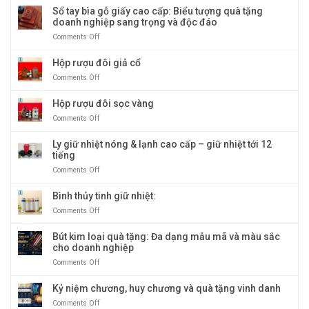
các
Sổ tay bìa gỗ giấy cao cấp: Biểu tượng quà tặng
nhiệt
sản
doanh nghiệp sang trọng và độc đáo
và
phẩm
Bút
Comments Off
on
quà
ký
Sổ
tặng
tay
Hộp rượu đôi giả cổ
doanh
bìa
nghiệp
Comments Off
on
gỗ
bán
Hộp
giấy
chạy
rượu
Hộp rượu đôi sọc vàng
cao
nhất
đôi
cấp:
tại
Comments Off
on
giả
Biểu
Quà
Hộp
cổ
tượng
Tặng
rượu
Ly giữ nhiệt nóng & lạnh cao cấp – giữ nhiệt tới 12
quà
Băng
đôi
tiếng
tặng
Dương
sọc
doanh
Comments Off
on
vàng
nghiệp
Ly
sang
giữ
Bình thủy tinh giữ nhiệt:
trọng
nhiệt
Comments Off
on
và
nóng
Bình
độc
&
thủy
Bút kim loại quà tặng: Đa dạng mẫu mã và màu sắc
đáo
lạnh
tinh
cho doanh nghiệp
cao
giữ
cấp
Comments Off
on
nhiệt:
–
Bút
giữ
kim
Kỷ niệm chương, huy chương và quà tặng vinh danh
nhiệt
loại
tới
Comments Off
on
quà