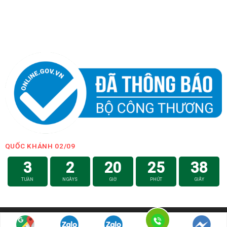
QUỐC KHÁNH 02/09
3
2
20
25
37
TUẦN
NGÀYS
GIỜ
PHÚT
GIÂY
Hotline: 0979.008.746