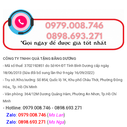
CÔNG TY TNHH QUÀ TẶNG BĂNG DƯƠNG
- Mã số thuế: 3702192851 do Sở KH-ĐT Tỉnh Bình Dương cấp ngày
18/06/2013 (Sửa đổi bổ sung lần thứ 9 ngày 16/09/2022)
- Trụ sở /Kho/xưởng: Số 854, Quốc lộ 1K, Khu phố Châu Thới, Phường Đông
Hòa,, Tp. Hồ Chí Minh
- Văn phòng: 364/12M Dương Quảng Hàm, Phường An Nhơn, Tp.Hồ Chí
Minh
- Hotline: 0979.008.746 - 0898.693.271
Zalo
:
0979.008.746
(
Ms Lan
)
Zalo
:
0898.693.271
(
Ms Nga
)