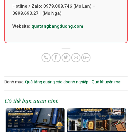
Hotline / Zalo: 0979.008.746 (Ms Lan) –
0898.693.271 (Ms Nga)
Website:
quatangbangduong.com
Danh mục:
Quà tặng quảng cáo doanh nghiệp - Quà khuyến mại
𝐶𝑜́ 𝑡ℎ𝑒̂̉ 𝑏𝑎̣𝑛 𝑞𝑢𝑎𝑛 𝑡𝑎̂𝑚: