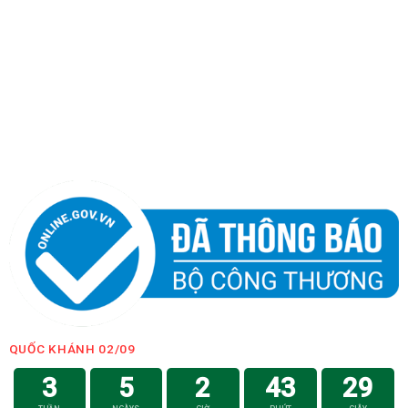
QUỐC KHÁNH 02/09
3
5
2
43
29