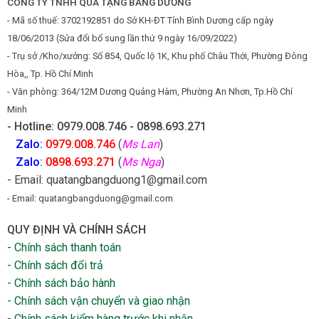
CÔNG TY TNHH QUÀ TẶNG BĂNG DƯƠNG
- Mã số thuế: 3702192851 do Sở KH-ĐT Tỉnh Bình Dương cấp ngày
18/06/2013 (Sửa đổi bổ sung lần thứ 9 ngày 16/09/2022)
- Trụ sở /Kho/xưởng: Số 854, Quốc lộ 1K, Khu phố Châu Thới, Phường Đông
Hòa,, Tp. Hồ Chí Minh
- Văn phòng: 364/12M Dương Quảng Hàm, Phường An Nhơn, Tp.Hồ Chí
Minh
- Hotline: 0979.008.746 - 0898.693.271
Zalo
:
0979.008.746
(
Ms Lan
)
Zalo
:
0898.693.271
(
Ms Nga
)
- Email: quatangbangduong1@gmail.com
- Email: quatangbangduong@gmail.com
QUY ĐỊNH VÀ CHÍNH SÁCH
-
Chính sách thanh toán
-
Chính sách đổi trả
-
Chính sách bảo hành
-
Chính sách vận chuyển và giao nhận
-
Chính sách kiểm hàng trước khi nhận