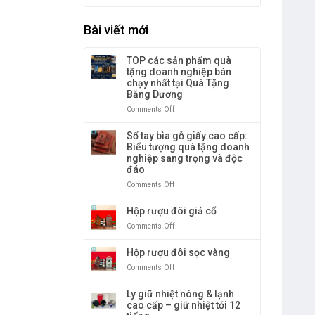
Bài viết mới
TOP các sản phẩm quà
tặng doanh nghiệp bán
chạy nhất tại Quà Tặng
Băng Dương
Comments Off
on
TOP
các
Sổ tay bìa gỗ giấy cao cấp:
sản
Biểu tượng quà tặng doanh
phẩm
nghiệp sang trọng và độc
quà
đáo
tặng
Comments Off
on
doanh
Sổ
nghiệp
tay
Hộp rượu đôi giả cổ
bán
bìa
chạy
Comments Off
on
gỗ
nhất
Hộp
giấy
tại
rượu
Hộp rượu đôi sọc vàng
cao
Quà
đôi
cấp:
Tặng
Comments Off
on
giả
Biểu
Băng
Hộp
cổ
tượng
Dương
rượu
Ly giữ nhiệt nóng & lạnh
quà
đôi
cao cấp – giữ nhiệt tới 12
tặng
sọc