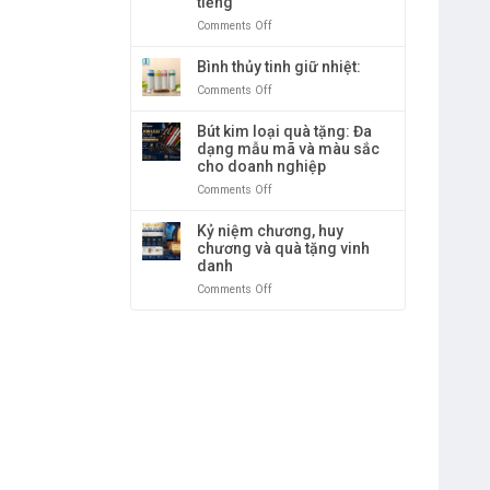
tiếng
doanh
vàng
nghiệp
Comments Off
on
sang
Ly
trọng
giữ
Bình thủy tinh giữ nhiệt:
và
nhiệt
Comments Off
on
độc
nóng
Bình
đáo
&
thủy
Bút kim loại quà tặng: Đa
lạnh
tinh
dạng mẫu mã và màu sắc
cao
giữ
cho doanh nghiệp
cấp
nhiệt:
–
Comments Off
on
giữ
Bút
nhiệt
kim
Kỷ niệm chương, huy
tới
loại
chương và quà tặng vinh
12
quà
danh
tiếng
tặng:
Comments Off
on
Đa
Kỷ
dạng
niệm
mẫu
chương,
mã
huy
và
chương
màu
và
sắc
quà
cho
tặng
doanh
vinh
nghiệp
danh