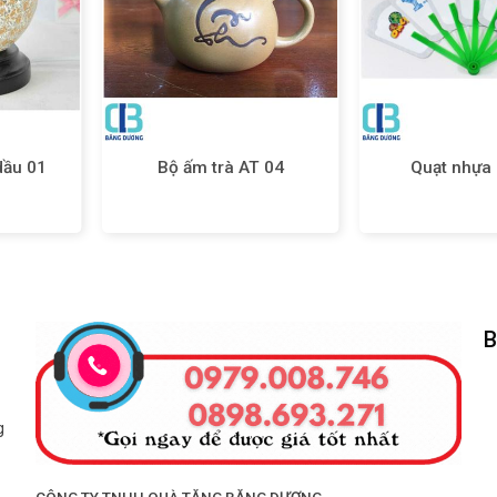
dầu 01
Bộ ấm trà AT 04
Quạt nhựa
B
g
CÔNG TY TNHH QUÀ TẶNG BĂNG DƯƠNG