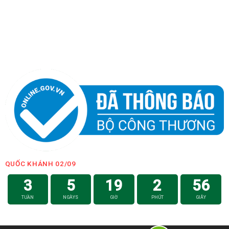
QUỐC KHÁNH 02/09
3
5
19
2
56
TUẦN
NGÀYS
GIỜ
PHÚT
GIÂY