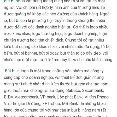
Bút bi BB
là vật dụng thông dùng nhất đối với tất cả mọi
người. Với chi phí rất hợp lý, hình ảnh của thương hiệu sẽ
được quảng bá khắp các nẻo đường của khách hàng. Ngoài
ra,
bút bi
còn là phương tiện truyền thông không thể thiếu
được đối với các danh nghiệp hiện tại. Có thể in logo nhiều
màu khác nhau, logo thương hiệu, logo doanh nghiệp, thậm
chí tên trường học ,tên chiến dịch. Chúng tôi có rất nhiều
kiểu bút quảng cáo khác nhau, với nhiều mẫu đa dạng, từ bút
bấm, bút bi banner, bút bi xoay, bút thân to có dây đeo, với
nhiều loại ruột mực từ 0.5-1mm tùy theo nhu cầu khách hàng.
Bút bi
in logo là một trong những sản phẩm mà công ty
cung cấp cho doanh nghiệp, với thiết kế đơn giản nhưng
mang sự tinh tế nhất định, kích thước bụt gọn nhẹ tạo cảm
giác thoải mái cho người sử dụng. Sabeco, Sacombank,
BIDV, Vietcombank, VP bank, Lộc phát Bank, Vi tính Phong
Vũ, Thế giới Di động, FPT shop, MB Bank.. là những khách
hàng lớn của chúng tôi với như cầu in bút bi hàng năm rất
lớn, các sản phẩm mà doanh nghiệp lựa chọn cho thấy sự