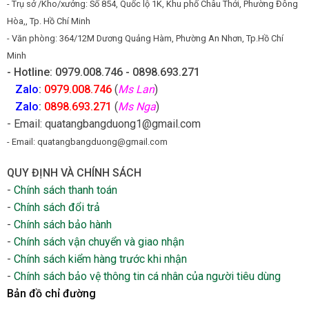
- Trụ sở /Kho/xưởng: Số 854, Quốc lộ 1K, Khu phố Châu Thới, Phường Đông
Hòa,, Tp. Hồ Chí Minh
- Văn phòng: 364/12M Dương Quảng Hàm, Phường An Nhơn, Tp.Hồ Chí
Minh
- Hotline: 0979.008.746 - 0898.693.271
Zalo
:
0979.008.746
(
Ms Lan
)
Zalo
:
0898.693.271
(
Ms Nga
)
- Email: quatangbangduong1@gmail.com
- Email: quatangbangduong@gmail.com
QUY ĐỊNH VÀ CHÍNH SÁCH
-
Chính sách thanh toán
-
Chính sách đổi trả
-
Chính sách bảo hành
-
Chính sách vận chuyển và giao nhận
-
Chính sách kiểm hàng trước khi nhận
-
Chính sách bảo vệ thông tin cá nhân của người tiêu dùng
Bản đồ chỉ đường